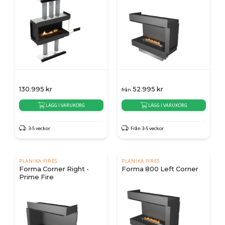
130.995
kr
52.995
kr
från
LÄGG I VARUKORG
LÄGG I VARUKORG
3-5 veckor
Från 3-5 veckor
PLANIKA FIRES
PLANIKA FIRES
Forma Corner Right -
Forma 800 Left Corner
Prime Fire