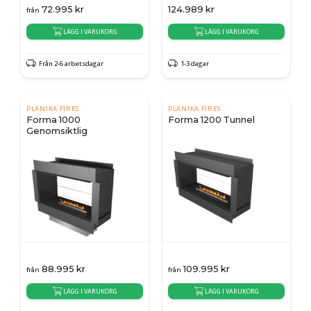
72.995
kr
124.989
kr
från
LÄGG I VARUKORG
LÄGG I VARUKORG
Från 2-6 arbetsdagar
1-3 dagar
PLANIKA FIRES
PLANIKA FIRES
Forma 1000
Forma 1200 Tunnel
Genomsiktlig
88.995
kr
109.995
kr
från
från
LÄGG I VARUKORG
LÄGG I VARUKORG