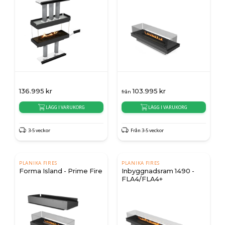
136.995
kr
103.995
kr
från
LÄGG I VARUKORG
LÄGG I VARUKORG
3-5 veckor
Från 3-5 veckor
PLANIKA FIRES
PLANIKA FIRES
Forma Island - Prime Fire
Inbyggnadsram 1490 -
FLA4/FLA4+