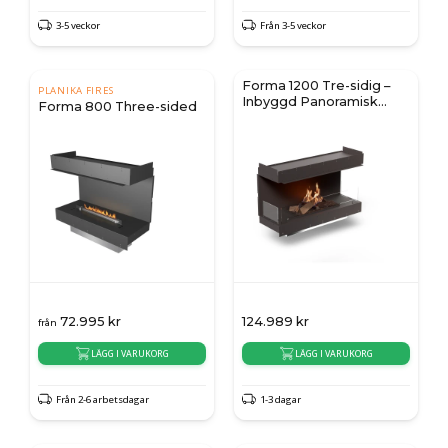
3-5 veckor
Från 3-5 veckor
Forma 1200 Tre-sidig –
PLANIKA FIRES
Inbyggd Panoramisk
Forma 800 Three-sided
bioetanolkamin med
FLOGS 990
72.995
kr
124.989
kr
från
LÄGG I VARUKORG
LÄGG I VARUKORG
Från 2-6 arbetsdagar
1-3 dagar