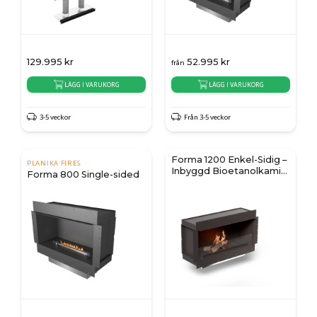
129.995
kr
52.995
kr
från
LÄGG I VARUKORG
LÄGG I VARUKORG
3-5 veckor
Från 3-5 veckor
Forma 1200 Enkel-Sidig –
PLANIKA FIRES
Inbyggd Bioetanolkamin
Forma 800 Single-sided
med FLOGS 990