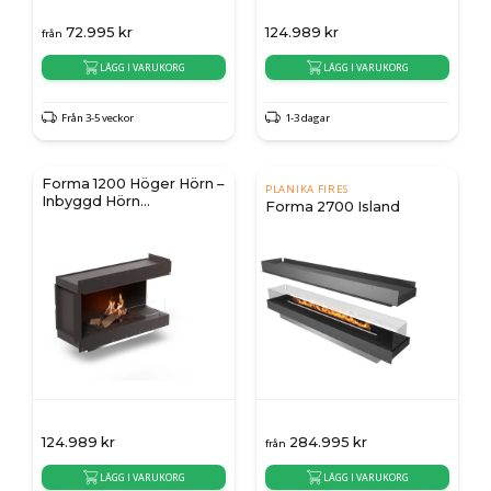
72.995
kr
124.989
kr
från
LÄGG I VARUKORG
LÄGG I VARUKORG
Från 3-5 veckor
1-3 dagar
Forma 1200 Höger Hörn –
PLANIKA FIRES
Inbyggd Hörn
Forma 2700 Island
Bioetanolkamin med
FLOGS 990
124.989
kr
284.995
kr
från
LÄGG I VARUKORG
LÄGG I VARUKORG