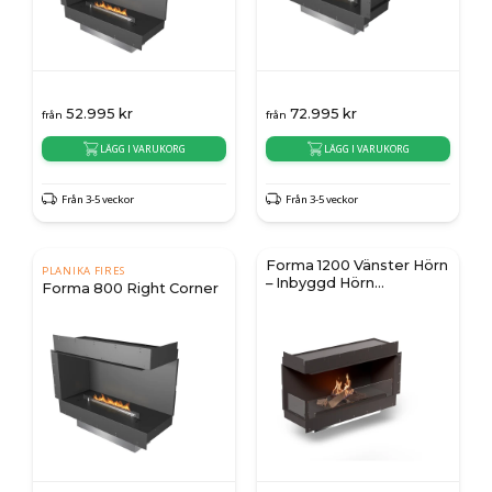
52.995
kr
72.995
kr
från
från
LÄGG I VARUKORG
LÄGG I VARUKORG
Från 3-5 veckor
Från 3-5 veckor
Forma 1200 Vänster Hörn
PLANIKA FIRES
– Inbyggd Hörn
Forma 800 Right Corner
Bioetanolkamin med
FLOGS 990