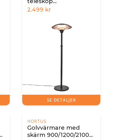
teleskop
900/1200/2100 W
2.499
kr
SE DETALJER
HORTUS
Golvvärmare med
T,
skärm 900/1200/2100