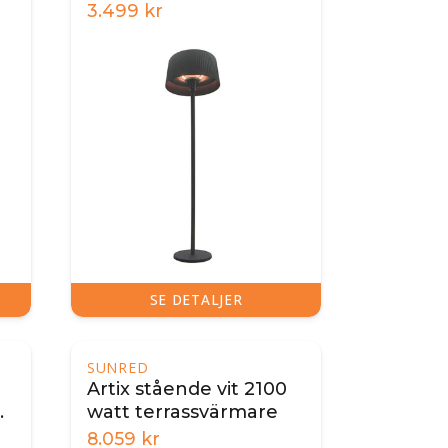
W
3.499
kr
SE DETALJER
SUNRED
Artix stående vit 2100
0
watt terrassvärmare
8.059
kr