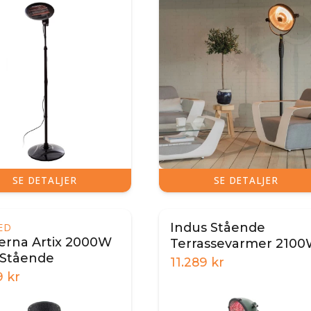
SE DETALJER
SE DETALJER
Indus Stående
ED
rna Artix 2000W
Terrassevarmer 210
 Stående
11.289
kr
9
kr