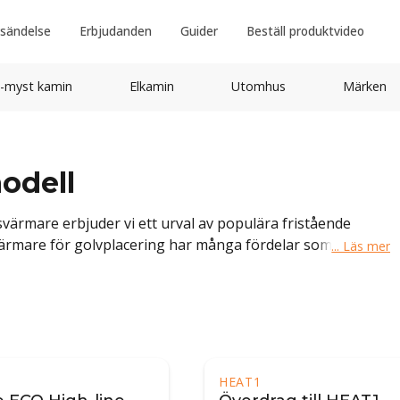
sändelse
Erbjudanden
Guider
Beställ produktvideo
-myst kamin
Elkamin
Utomhus
Märken
odell
värmare erbjuder vi ett urval av populära fristående
värmare för golvplacering har många fördelar som gör
är deras smidighet och portabilitet.
1
HEAT1