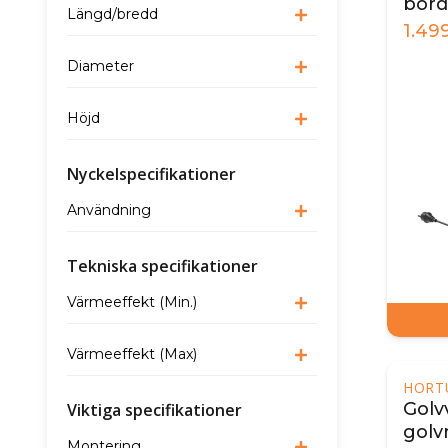
bord
Längd/bredd
1.49
Diameter
Höjd
Nyckelspecifikationer
Användning
Tekniska specifikationer
Värmeeffekt (Min.)
Värmeeffekt (Max)
HORT
Golv
Viktiga specifikationer
golv
Montering