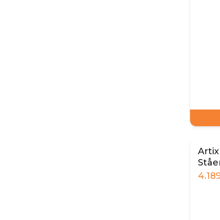
Arti
Ståe
terr
4.18