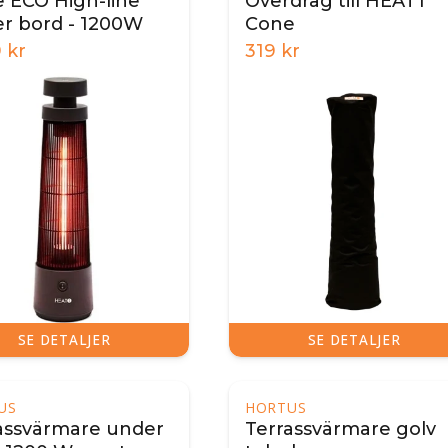
 ECO High-line
Överdrag till HEAT1
r bord - 1200W
Cone
9
kr
319
kr
SE DETALJER
SE DETALJER
US
HORTUS
assvärmare under
Terrassvärmare golv