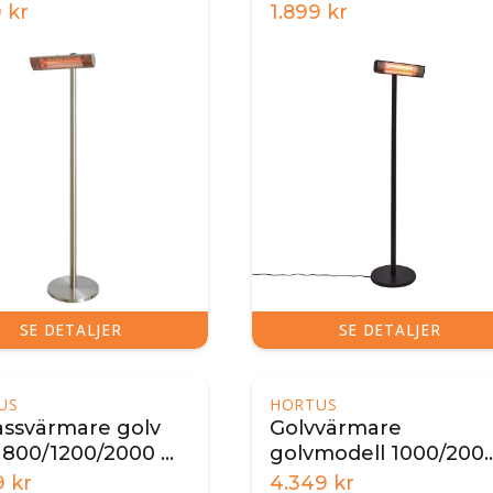
r
svart
9
kr
1.899
kr
SE DETALJER
SE DETALJER
US
HORTUS
assvärmare golv
Golvvärmare
800/1200/2000 W,
golvmodell 1000/200
t
W, GT, silver
9
kr
4.349
kr