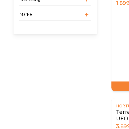
silve
1.89
Märke
HORT
Terr
UFO 
svar
3.89