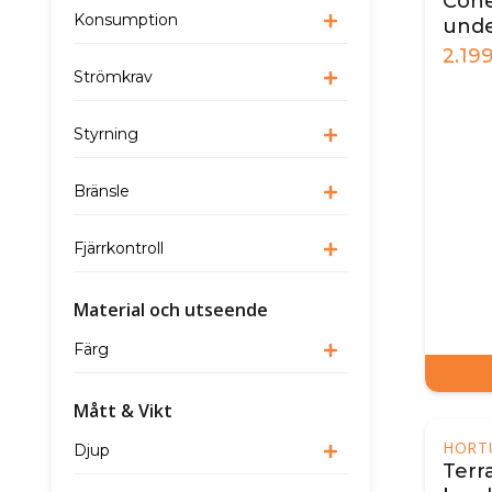
Cone
Konsumption
unde
2.19
Strömkrav
Styrning
Bränsle
Fjärrkontroll
Material och utseende
Färg
Mått & Vikt
HORT
Djup
Terr