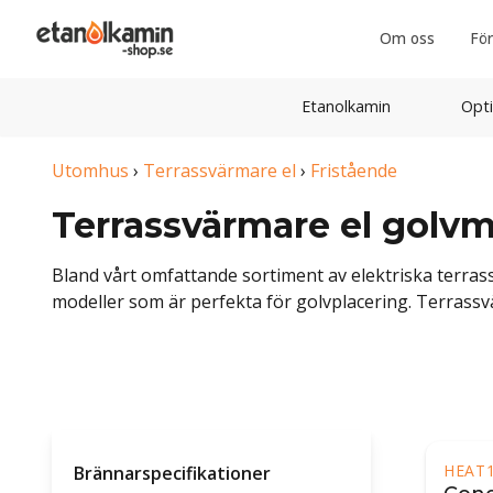
Om oss
För
Etanolkamin
Opti
Utomhus
›
Terrassvärmare el
›
Fristående
Terrassvärmare el golvm
Bland vårt omfattande sortiment av elektriska terrass
modeller som är perfekta för golvplacering. Terrass
dem till ett populärt val. En av de främsta fördelarna 
HEAT
Brännarspecifikationer