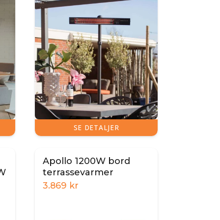
SE DETALJER
Apollo 1200W bord
0W
terrassevarmer
3.869
kr