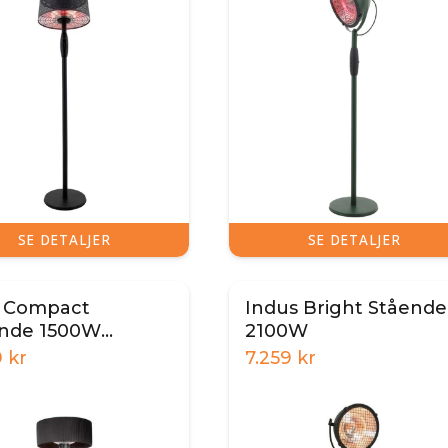
SE DETALJER
SE DETALJER
x Compact
Indus Bright Stående
nde 1500W
2100W
assevarmer
9
kr
7.259
kr