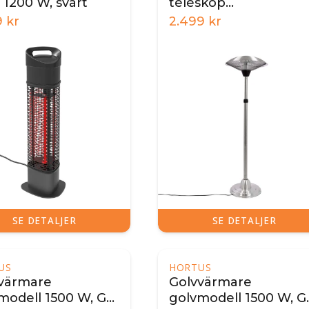
 1200 W, svart
teleskop
900/1200/2100 W
9
kr
2.499
kr
SE DETALJER
SE DETALJER
US
HORTUS
värmare
Golvvärmare
modell 1500 W, GT,
golvmodell 1500 W, G