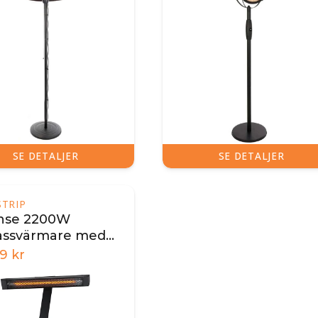
SE DETALJER
SE DETALJER
STRIP
nse 2200W
assvärmare med
bar ställning
19
kr