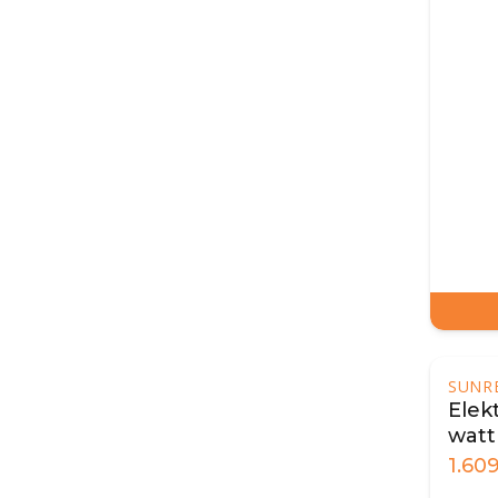
SUNR
Elek
watt
1.60