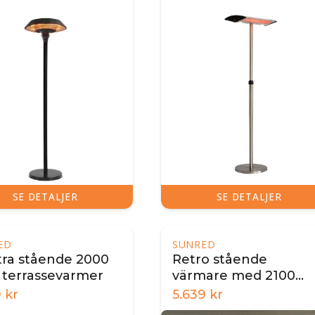
SE DETALJER
SE DETALJER
ED
SUNRED
tra stående 2000
Retro stående
 terrassevarmer
värmare med 2100
watt
9
kr
5.639
kr