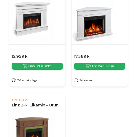
15.959
kr
17.569
kr
LÄGG I VARUKORG
LÄGG I VARUKORG
2-6 arbetsdagar
3-4 veckor
ARTIFLAME
Linz 2-i-1 Elkamin – Brun