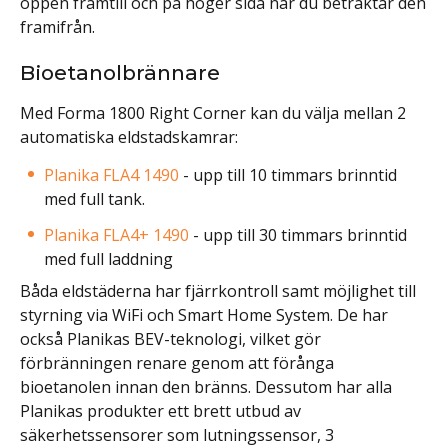
öppen framtill och på höger sida när du betraktar den
framifrån.
Bioetanolbrännare
Med Forma 1800 Right Corner kan du välja mellan 2
automatiska eldstadskamrar:
Planika FLA4 1490
- upp till 10 timmars brinntid
med full tank.
Planika FLA4+ 1490
- upp till 30 timmars brinntid
med full laddning
Båda eldstäderna har fjärrkontroll samt möjlighet till
styrning via WiFi och Smart Home System. De har
också Planikas BEV-teknologi, vilket gör
förbränningen renare genom att förånga
bioetanolen innan den bränns. Dessutom har alla
Planikas produkter ett brett utbud av
säkerhetssensorer som lutningssensor, 3