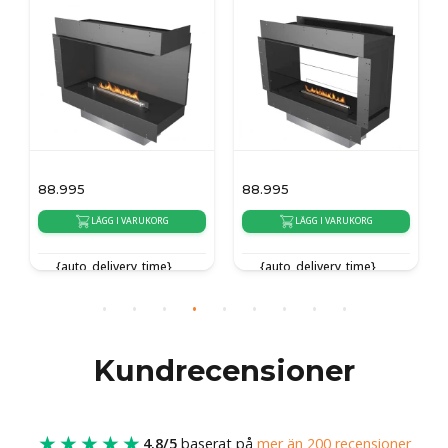
88.995
88.995
LÄGG I VARUKORG
LÄGG I VARUKORG
{auto_delivery_time}
{auto_delivery_time}
Kundrecensioner
★★★★★
4.8/5
baserat på
mer än 200 recensioner