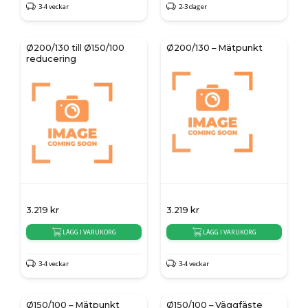
3-4 veckar
2-3 dager
Ø200/130 till Ø150/100
Ø200/130 – Mätpunkt
reducering
3.219
kr
3.219
kr
LÄGG I VARUKORG
LÄGG I VARUKORG
3-4 veckar
3-4 veckar
Ø150/100 – Mätpunkt
Ø150/100 – Väggfäste