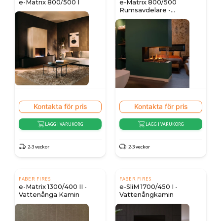
e-Matrix 800/500 I
e-Matrix 800/500
Rumsavdelare -
Vattenångkamin
Kontakta för pris
Kontakta för pris
LÄGG I VARUKORG
LÄGG I VARUKORG
2-3 veckor
2-3 veckor
FABER FIRES
FABER FIRES
e-Matrix 1300/400 II -
e-SliM 1700/450 I -
Vattenånga Kamin
Vattenångkamin