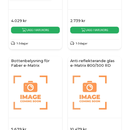
4.029
kr
2.739
kr
LÄGG I VARUKORG
LÄGG I VARUKORG
1-3 dagar
1-3 dagar
Bottenbelysning för
Anti-reflekterande glas
Faber e-Matrix
e-Matrix 800/500 RD
5.639
kr
10.479
kr