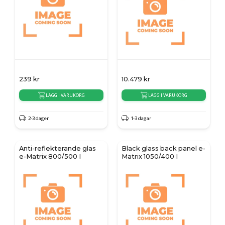
239
kr
10.479
kr
LÄGG I VARUKORG
LÄGG I VARUKORG
2-3 dager
1-3 dagar
Anti-reflekterande glas
Black glass back panel e-
e-Matrix 800/500 I
Matrix 1050/400 I