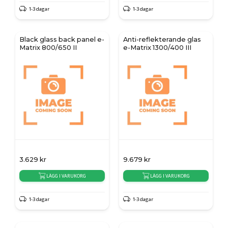
1-3 dagar
1-3 dagar
Black glass back panel e-
Anti-reflekterande glas
Matrix 800/650 II
e-Matrix 1300/400 III
3.629
kr
9.679
kr
LÄGG I VARUKORG
LÄGG I VARUKORG
1-3 dagar
1-3 dagar