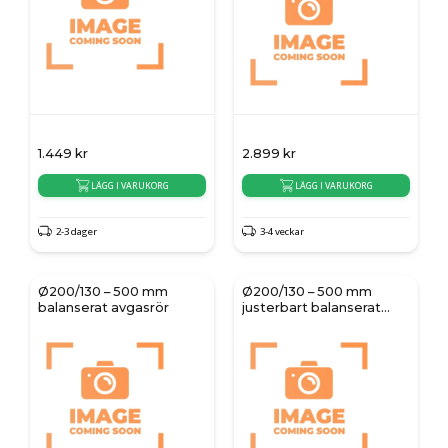
1.449
kr
2.899
kr
LÄGG I VARUKORG
LÄGG I VARUKORG
2-3 dager
3-4 veckar
Ø200/130 – 500 mm
Ø200/130 – 500 mm
balanserat avgasrör
justerbart balanserat
avgasrör