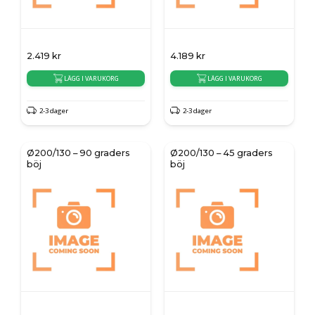
2.419
kr
4.189
kr
LÄGG I VARUKORG
LÄGG I VARUKORG
2-3 dager
2-3 dager
Ø200/130 – 90 graders
Ø200/130 – 45 graders
böj
böj