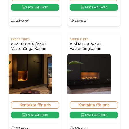
LÄGG I VARUKORG
LÄGG I VARUKORG
2-3 veckor
2-3 veckor
FABER FIRES
FABER FIRES
e-Matrix 800/650 I -
e-SliM 1200/450 I -
Vattenånga Kamin
Vattenångkamin
Kontakta för pris
Kontakta för pris
LÄGG I VARUKORG
LÄGG I VARUKORG
2-3 veckor
2-3 veckor