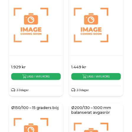
1.929
kr
1.449
kr
LÄGG I VARUKORG
LÄGG I VARUKORG
2-3 dager
2-3 dager
Ø150/100 – 15 graders böj
Ø200/130 – 1000 mm
balanserat avgasrör