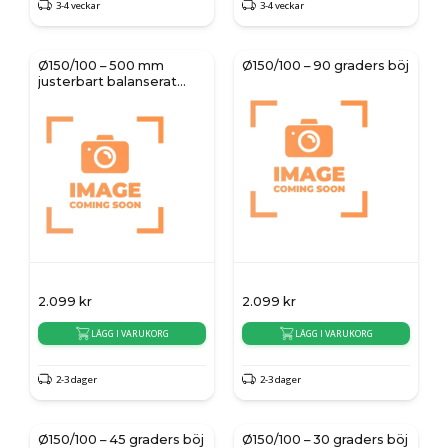
3-4 veckar
3-4 veckar
Ø150/100 – 500 mm
Ø150/100 – 90 graders böj
justerbart balanserat
avgasrör
2.099
kr
2.099
kr
LÄGG I VARUKORG
LÄGG I VARUKORG
2-3 dager
2-3 dager
Ø150/100 – 45 graders böj
Ø150/100 – 30 graders böj