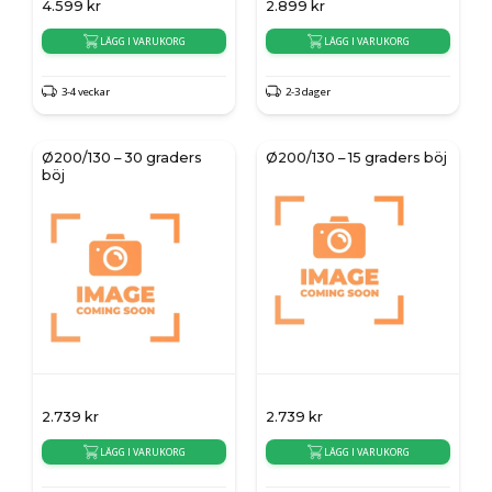
4.599
kr
2.899
kr
LÄGG I VARUKORG
LÄGG I VARUKORG
3-4 veckar
2-3 dager
Ø200/130 – 30 graders
Ø200/130 – 15 graders böj
böj
2.739
kr
2.739
kr
LÄGG I VARUKORG
LÄGG I VARUKORG