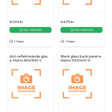
8.059
kr
9.679
kr
LÄGG I VARUKORG
LÄGG I VARUKORG
1-3 dagar
1-3 dagar
Anti-reflekterande glas
Black glass back panel e-
e-Matrix 800/650 II
Matrix 1050/400 III