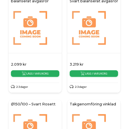
balanserat avgasrör
Svart balanserat avgasrör
2.099
kr
3.219
kr
LÄGG I VARUKORG
LÄGG I VARUKORG
2-3 dager
2-3 dager
Ø150/100 – Svart Rosett
Takgenomföring vinklad