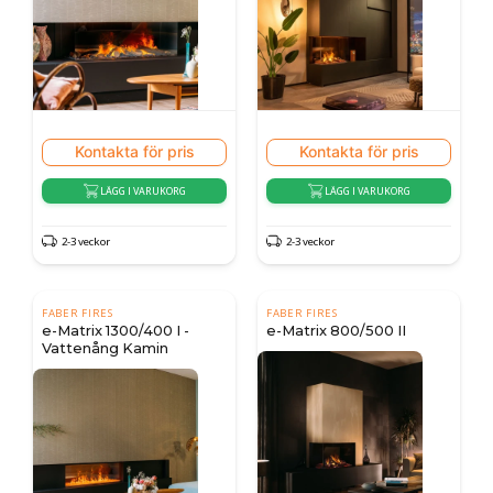
Kontakta för pris
Kontakta för pris
LÄGG I VARUKORG
LÄGG I VARUKORG
2-3 veckor
2-3 veckor
FABER FIRES
FABER FIRES
e-Matrix 1300/400 I -
e-Matrix 800/500 II
Vattenång Kamin