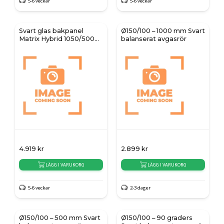
5-6 veckar
5-6 veckar
Svart glas bakpanel
Ø150/100 – 1000 mm Svart
Matrix Hybrid 1050/500
balanserat avgasrör
ST
4.919
kr
2.899
kr
LÄGG I VARUKORG
LÄGG I VARUKORG
5-6 veckar
2-3 dager
Ø150/100 – 500 mm Svart
Ø150/100 – 90 graders