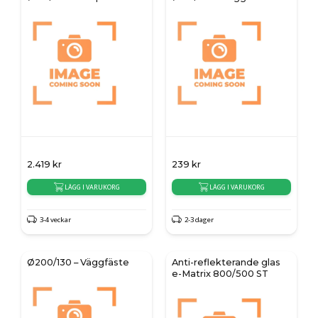
2.419
kr
239
kr
LÄGG I VARUKORG
LÄGG I VARUKORG
3-4 veckar
2-3 dager
Ø200/130 – Väggfäste
Anti-reflekterande glas
e-Matrix 800/500 ST