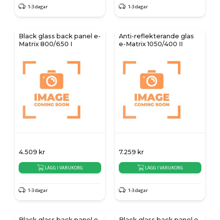
1-3 dagar
1-3 dagar
Black glass back panel e-
Anti-reflekterande glas
Matrix 800/650 I
e-Matrix 1050/400 II
4.509
kr
7.259
kr
LÄGG I VARUKORG
LÄGG I VARUKORG
1-3 dagar
1-3 dagar
Black glass back panel e-
Black glass back panel e-