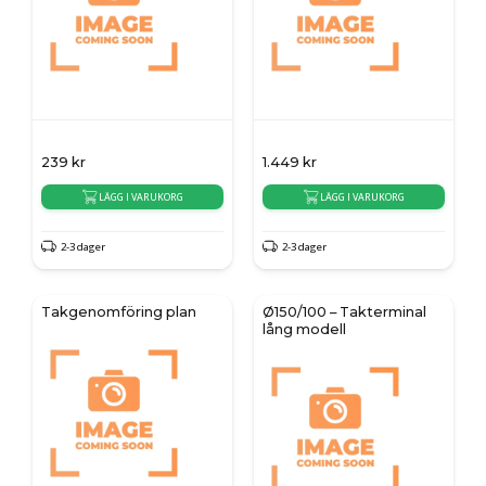
239
kr
1.449
kr
LÄGG I VARUKORG
LÄGG I VARUKORG
2-3 dager
2-3 dager
Takgenomföring plan
Ø150/100 – Takterminal
lång modell