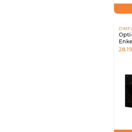
DIMP
Opti-
Enke
inby
28.1