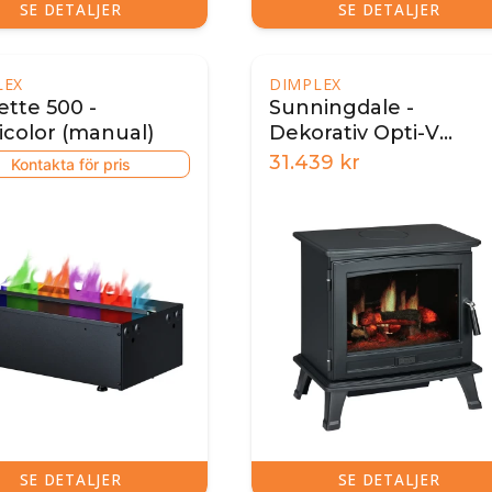
SE DETALJER
SE DETALJER
LEX
DIMPLEX
ette 500 -
Sunningdale -
icolor (manual)
Dekorativ Opti-V
elektrisk kamin
31.439
kr
Kontakta för pris
SE DETALJER
SE DETALJER