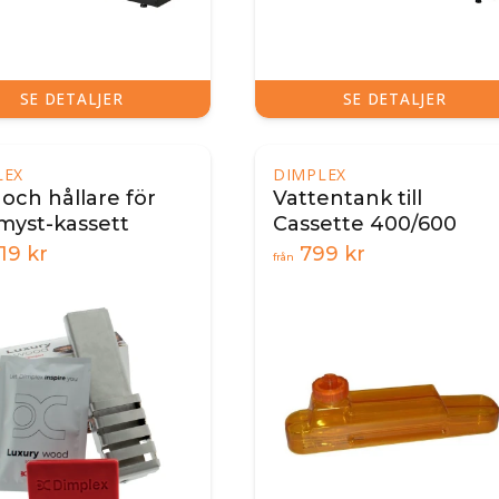
SE DETALJER
SE DETALJER
LEX
DIMPLEX
 och hållare för
Vattentank till
myst-kassett
Cassette 400/600
119
kr
799
kr
från