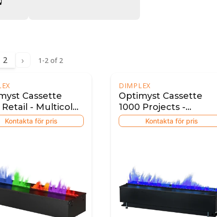
›
2
1-2 of 2
LEX
DIMPLEX
myst Cassette
Optimyst Cassette
Retail - Multicolor
1000 Projects -
ual)
Multicolor (automatic
Kontakta för pris
Kontakta för pris