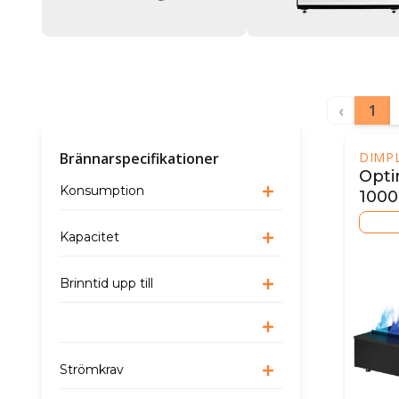
‹
1
Brännarspecifikationer
DIMP
Opti
Konsumption
1000 
(man
Kapacitet
Brinntid upp till
Strömkrav