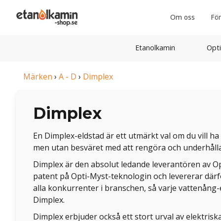
Om oss
För
Etanolkamin
Opti
Märken
›
A - D
›
Dimplex
Dimplex
En Dimplex-eldstad är ett utmärkt val om du vill ha
men utan besväret med att rengöra och underhålla
Dimplex är den absolut ledande leverantören av Op
patent på Opti-Myst-teknologin och levererar därfö
alla konkurrenter i branschen, så varje vattenång
Dimplex.
Dimplex erbjuder också ett stort urval av elektris