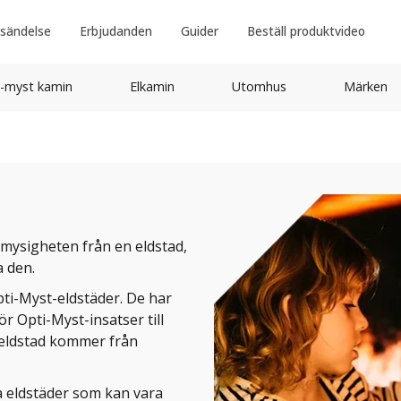
sändelse
Erbjudanden
Guider
Beställ produktvideo
-myst kamin
Elkamin
Utomhus
Märken
 mysigheten från en eldstad,
 den.
ti-Myst-eldstäder. De har
r Opti-Myst-insatser till
-eldstad kommer från
ka eldstäder som kan vara