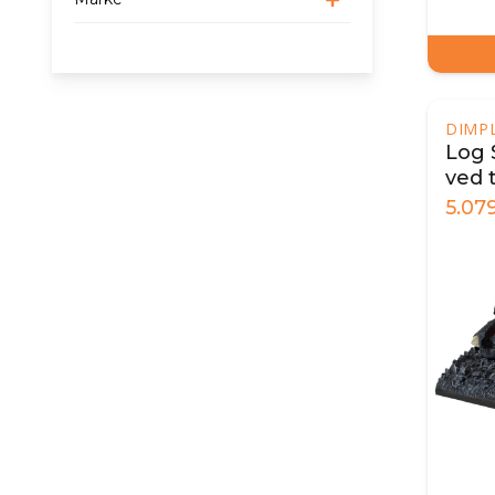
DIMP
Log 
ved t
5.07