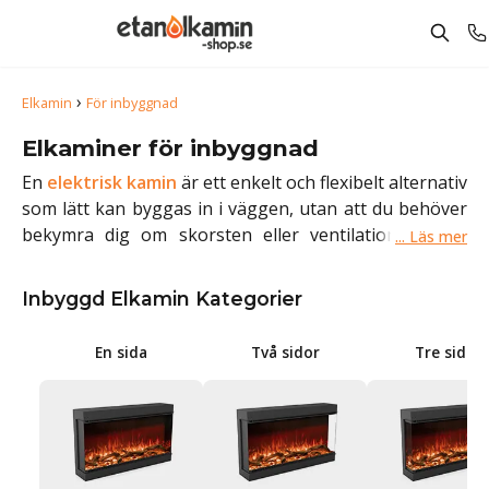
›
Elkamin
För inbyggnad
Elkaminer för inbyggnad
En
elektrisk kamin
är ett enkelt och flexibelt alternativ
som lätt kan byggas in i väggen, utan att du behöver
bekymra dig om skorsten eller ventilationssystem.
Detta gör den till en perfekt lösning för både
renoveringar och nybyggnationer, eftersom den kan
Inbyggd Elkamin Kategorier
placeras nästan var som helst där det passar in i din
inredning. Du har stor frihet att skapa en stilren och
En sida
Två sidor
Tre sidor
modern look, då kaminen smälter in i väggen och
bidrar med en mysig atmosfär.