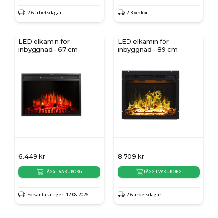
2-6 arbetsdagar
2-3 veckor
LED elkamin för
LED elkamin för
inbyggnad - 67 cm
inbyggnad - 89 cm
6.449
kr
8.709
kr
LÄGG I VARUKORG
LÄGG I VARUKORG
Förväntas i lager: 12-08-2026
2-6 arbetsdagar