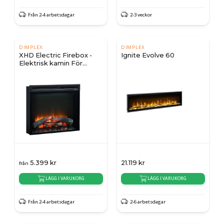
Från 2-4 arbetsdagar
2-3 veckor
DIMPLEX
DIMPLEX
XHD Electric Firebox -
Ignite Evolve 60
Elektrisk kamin För
inbyggnad
5.399
kr
21.119
kr
från
LÄGG I VARUKORG
LÄGG I VARUKORG
Från 2-4 arbetsdagar
2-6 arbetsdagar