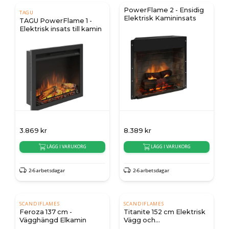
PowerFlame 2 - Ensidig
TAGU
Elektrisk Kamininsats
TAGU PowerFlame 1 -
Elektrisk insats till kamin
3.869
kr
8.389
kr
LÄGG I VARUKORG
LÄGG I VARUKORG
2-6 arbetsdagar
2-6 arbetsdagar
SCANDIFLAMES
SCANDIFLAMES
Feroza 137 cm -
Titanite 152 cm Elektrisk
Vägghängd Elkamin
Vägg och
Inbyggnadskamin