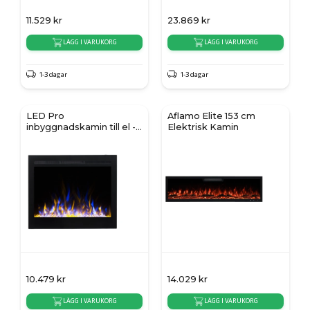
11.529
kr
23.869
kr
LÄGG I VARUKORG
LÄGG I VARUKORG
1-3 dagar
1-3 dagar
LED Pro
Aflamo Elite 153 cm
inbyggnadskamin till el -
Elektrisk Kamin
80 cm
10.479
kr
14.029
kr
LÄGG I VARUKORG
LÄGG I VARUKORG