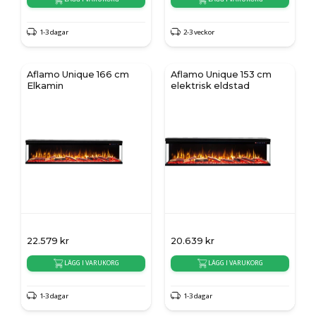
1-3 dagar
2-3 veckor
Aflamo Unique 166 cm
Aflamo Unique 153 cm
Elkamin
elektrisk eldstad
22.579
kr
20.639
kr
LÄGG I VARUKORG
LÄGG I VARUKORG
1-3 dagar
1-3 dagar