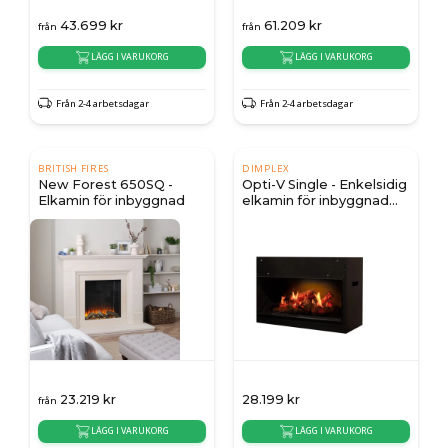
43.699
kr
61.209
kr
från
från
LÄGG I VARUKORG
LÄGG I VARUKORG
Från 2-4 arbetsdagar
Från 2-4 arbetsdagar
BRITISH FIRES
DIMPLEX
New Forest 650SQ -
Opti-V Single - Enkelsidig
Elkamin för inbyggnad
elkamin för inbyggnad
utan värme
23.219
kr
28.199
kr
från
LÄGG I VARUKORG
LÄGG I VARUKORG