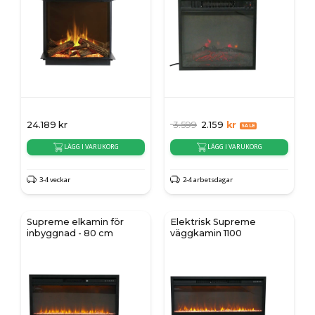
24.189
kr
3.599
2.159
kr
LÄGG I VARUKORG
LÄGG I VARUKORG
3-4 veckar
2-4 arbetsdagar
Supreme elkamin för
Elektrisk Supreme
inbyggnad - 80 cm
väggkamin 1100