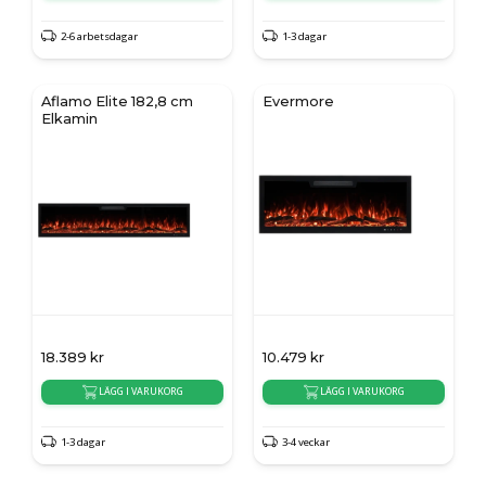
2-6 arbetsdagar
1-3 dagar
Aflamo Elite 182,8 cm
Evermore
Elkamin
18.389
kr
10.479
kr
LÄGG I VARUKORG
LÄGG I VARUKORG
1-3 dagar
3-4 veckar