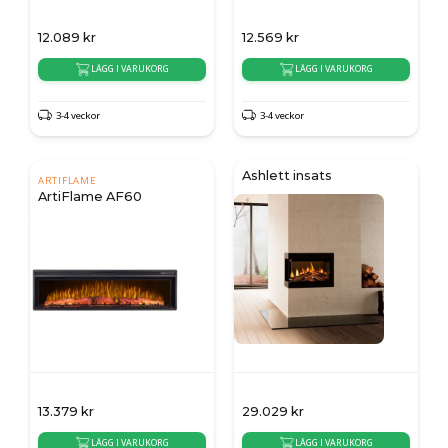
12.089
kr
12.569
kr
LÄGG I VARUKORG
LÄGG I VARUKORG
3-4 veckor
3-4 veckor
Ashlett insats
ARTIFLAME
ArtiFlame AF60
13.379
kr
29.029
kr
LÄGG I VARUKORG
LÄGG I VARUKORG