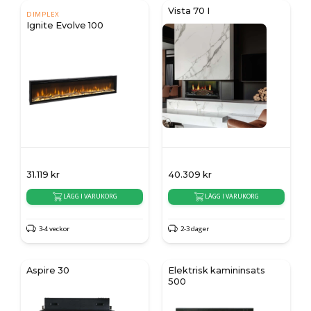
Vista 70 I
DIMPLEX
Ignite Evolve 100
31.119
kr
40.309
kr
LÄGG I VARUKORG
LÄGG I VARUKORG
3-4 veckor
2-3 dager
Aspire 30
Elektrisk kamininsats
500