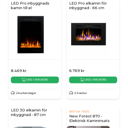
LED Pro inbyggnads
LED Pro elkamin för
kamin till el
inbyggnad - 66 cm
8.469
kr
6.769
kr
LÄGG I VARUKORG
LÄGG I VARUKORG
2-6 arbetsdagar
2-3 veckor
LED 3D elkamin för
BRITISH FIRES
inbyggnad - 87 cm
New Forest 870 -
Elektrisk Kamininsats