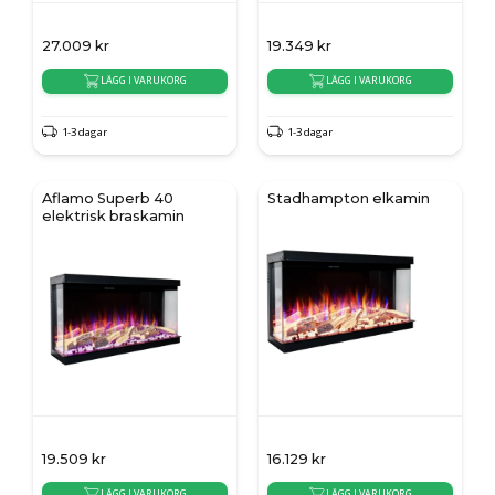
27.009
kr
19.349
kr
LÄGG I VARUKORG
LÄGG I VARUKORG
1-3 dagar
1-3 dagar
Aflamo Superb 40
Stadhampton elkamin
elektrisk braskamin
19.509
kr
16.129
kr
LÄGG I VARUKORG
LÄGG I VARUKORG