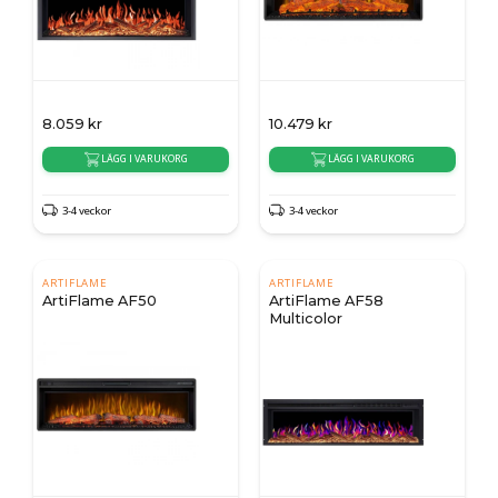
8.059
kr
10.479
kr
LÄGG I VARUKORG
LÄGG I VARUKORG
3-4 veckor
3-4 veckor
ARTIFLAME
ARTIFLAME
ArtiFlame AF50
ArtiFlame AF58
Multicolor