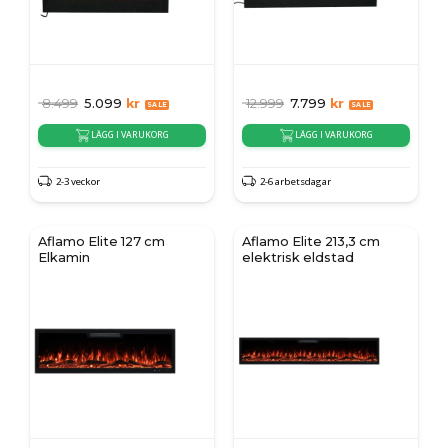
8.499
5.099
kr
12.999
7.799
kr
LÄGG I VARUKORG
LÄGG I VARUKORG
2-3 veckor
2-6 arbetsdagar
Aflamo Elite 127 cm
Aflamo Elite 213,3 cm
Elkamin
elektrisk eldstad