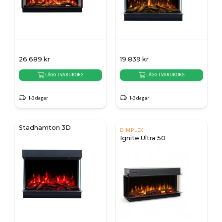
26.689
kr
19.839
kr
LÄGG I VARUKORG
LÄGG I VARUKORG
1-3 dagar
1-3 dagar
Stadhamton 3D
DIMPLEX
Ignite Ultra 50