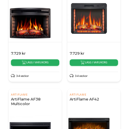
7.729
kr
7.729
kr
LÄGG I VARUKORG
LÄGG I VARUKORG
3-4 veckor
3-4 veckor
ARTIFLAME
ARTIFLAME
ArtiFlame AF38
ArtiFlame AF42
Multicolor