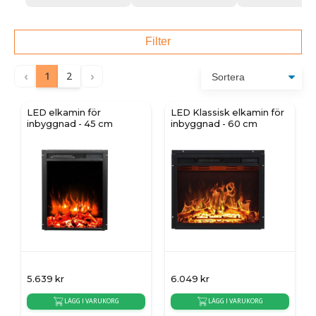
Filter
‹
›
1
2
LED elkamin för
LED Klassisk elkamin för
inbyggnad - 45 cm
inbyggnad - 60 cm
5.639
kr
6.049
kr
LÄGG I VARUKORG
LÄGG I VARUKORG