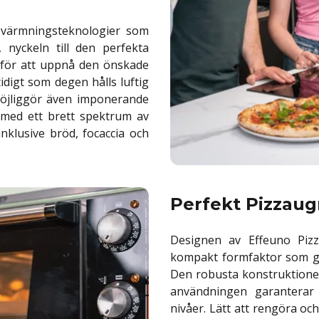
pvärmningsteknologier som
 nyckeln till den perfekta
t för att uppnå den önskade
idigt som degen hålls luftig
 möjliggör även imponerande
 med ett brett spektrum av
inklusive bröd, focaccia och
Perfekt Pizzaugn
Designen av Effeuno Piz
kompakt formfaktor som gör
Den robusta konstruktionen
användningen garanterar 
nivåer. Lätt att rengöra oc