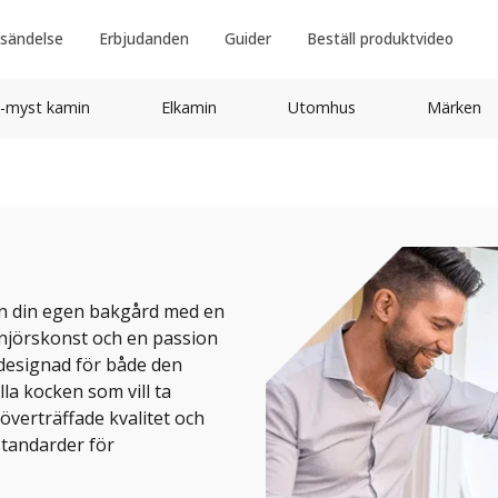
sändelse
Erbjudanden
Guider
Beställ produktvideo
-myst kamin
Elkamin
Utomhus
Märken
ån din egen bakgård med en
enjörskonst och en passion
designad för både den
a kocken som vill ta
oöverträffade kvalitet och
standarder för