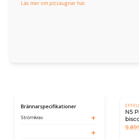
Läs mer om pizzaugnar här.
EFFE
Brännarspecifikationer
N5 P
Strömkrav
bisc
9.89