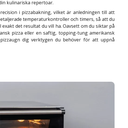
l din kulinariska repertoar.
ecision i pizzabakning, vilket är anledningen till att
aljerade temperaturkontroller och timers, så att du
l exakt det resultat du vill ha. Oavsett om du siktar på
tansk pizza eller en saftig, topping-tung amerikansk
o pizzaugn dig verktygen du behöver för att uppnå