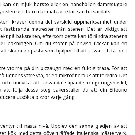
ål kan en mjuk borste eller en handhållen dammsugare
skrymslen och hörn där matpartiklar kan ha samlats.
ten, kräver denna del särskild uppmärksamhet under
 fastbrända matrester från stenen. Det är viktigt att
rekt på bakstenen, eftersom detta kan förändra stenens
der bakningen. Om du stöter på envisa fläckar kan en
tt skapa en pasta som hjälper till att lossa och ta bort
tre ytorna på din pizzaugn med en fuktig trasa. För att
 på ugnens yttre yta, är en mikrofiberduk att föredra. Det
 och undvika att använda slipande rengöringsmedel,
att följa dessa steg säkerställer du att din Effeuno
oducera utsökta pizzor varje gång.
entyr till nästa nivå. Upplev den sanna glädjen av att
eget kök med detta oöverträffade italienska mästerverk.