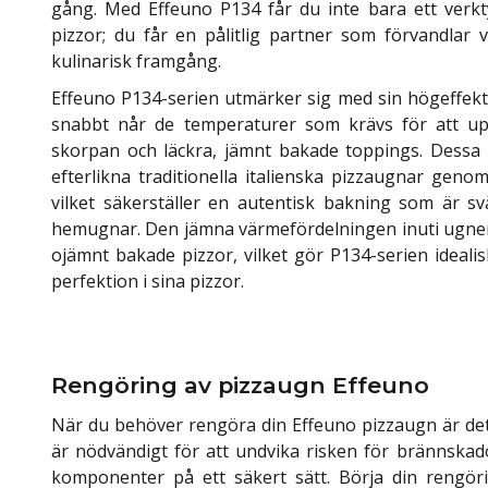
gång. Med Effeuno P134 får du inte bara ett verkt
pizzor; du får en pålitlig partner som förvandlar v
kulinarisk framgång.
Effeuno P134-serien utmärker sig med sin högeffek
snabbt når de temperaturer som krävs för att up
skorpan och läckra, jämnt bakade toppings. Dessa 
efterlikna traditionella italienska pizzaugnar geno
vilket säkerställer en autentisk bakning som är s
hemugnar. Den jämna värmefördelningen inuti ugne
ojämnt bakade pizzor, vilket gör P134-serien idealis
perfektion i sina pizzor.
Rengöring av pizzaugn Effeuno
När du behöver rengöra din Effeuno pizzaugn är det vi
är nödvändigt för att undvika risken för brännskad
komponenter på ett säkert sätt. Börja din rengöri