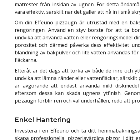
matrester från insidan av ugnen. För detta ändam
vara effektiv, särskilt när det gäller att nå in i små 
Om din Effeuno pizzaugn är utrustad med en baks
rengöringen. Använd en styv borste för att ta bort
undvika att använda vatten eller rengöringsmedel di
porositet och därmed påverka dess effektivitet un
blandning av bakpulver och lite vatten användas för a
fläckarna.
Efteråt är det dags att torka av både de inre och yt
undvika att lämna ränder eller vattenfläckar, särskilt
är avgörande att endast använda mild diskmedel
eftersom dessa kan skada ugnens ytfinish. Genom 
pizzaugn förblir ren och väl underhållen, redo att pr
Enkel Hantering
Investera i en Effeuno och ta ditt hemmabakningsäv
skapa professionella, pizzeriavärdiga pizzor i ditt 