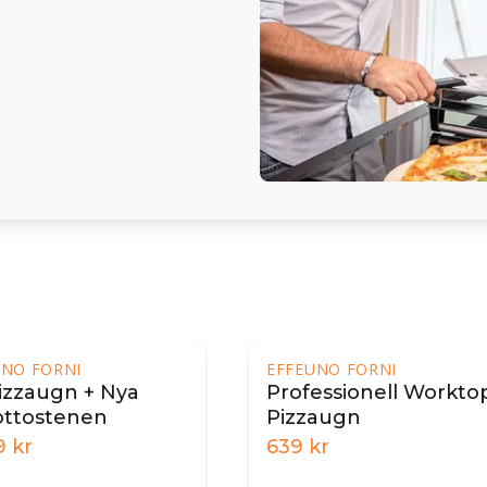
UNO FORNI
EFFEUNO FORNI
izzaugn + Nya
Professionell Workto
ottostenen
Pizzaugn
9
kr
639
kr