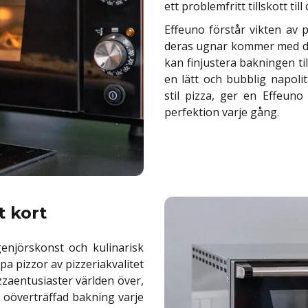
ett problemfritt tillskott til
Effeuno förstår vikten av pr
deras ugnar kommer med det
kan finjustera bakningen til
en lätt och bubblig napoli
stil pizza, ger en Effeun
perfektion varje gång.
t kort
genjörskonst och kulinarisk
a pizzor av pizzeriakvalitet
zzaentusiaster världen över,
 oöverträffad bakning varje