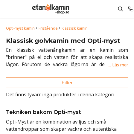
›
›
Opti-myst kamin
Fristående
Klassisk kamin
Klassisk golvkamin med Opti-myst
En klassisk vattenångkamin är en kamin som
"brinner" på el och vatten för att skapa realistiska
lågor. Förutom de vackra lågorna är de klassiska
kaminerna inspirerade av de traditionella vedeldade
kaminer. En
fristående Optimyst kamin
levereras
Filter
färdigmonterad och kräver därför minimal installation
innan den kan tas i bruk. Packa bara upp kaminen, fyll
Det finns tyvärr inga produkter i denna kategori
den med vatten och anslut den till ett eluttag. Sedan är
du redo att njuta av kaminens dansande "flammor".
Tekniken bakom Opti-myst
Opti-Myst är en kombination av ljus och små
vattendroppar som skapar vackra och autentiska