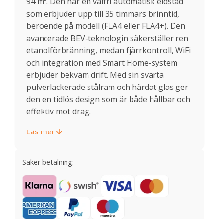
94 m³. Den har en valfri automatisk eldstad
som erbjuder upp till 35 timmars brinntid,
beroende på modell (FLA4 eller FLA4+). Den
avancerade BEV-teknologin säkerställer ren
etanolförbränning, medan fjärrkontroll, WiFi
och integration med Smart Home-system
erbjuder bekväm drift. Med sin svarta
pulverlackerade stålram och härdat glas ger
den en tidlös design som är både hållbar och
effektiv mot drag.
Läs mer
Säker betalning: