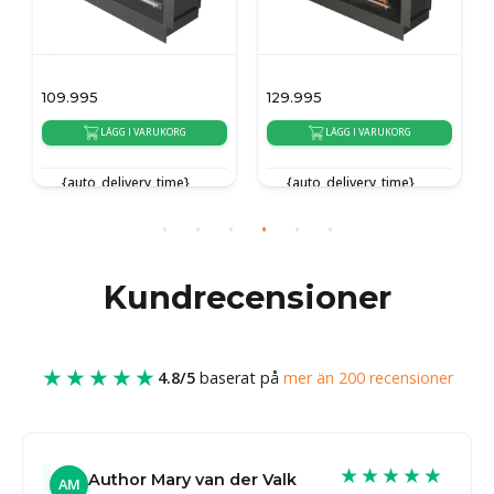
109.995
129.995
LÄGG I VARUKORG
LÄGG I VARUKORG
{auto_delivery_time}
{auto_delivery_time}
Kundrecensioner
★★★★★
4.8/5
baserat på
mer än 200 recensioner
★★★★★
Author Mary van der Valk
AM