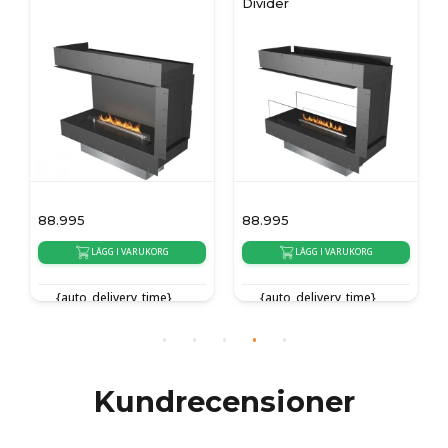
Divider
88.995
88.995
LÄGG I VARUKORG
LÄGG I VARUKORG
{auto_delivery_time}
{auto_delivery_time}
Kundrecensioner