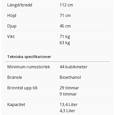
Längd/bredd
112 cm
Höjd
71 cm
Djup
45 cm
Vikt
71 kg
63 kg
Tekniska specifikationer
Minimum rumsstorlek
44 kubikmeter
Bränsle
Bioethanol
Brinntid upp till
29 timmar
9 timmar
Kapacitet
13,4 Liter
4,3 Liter