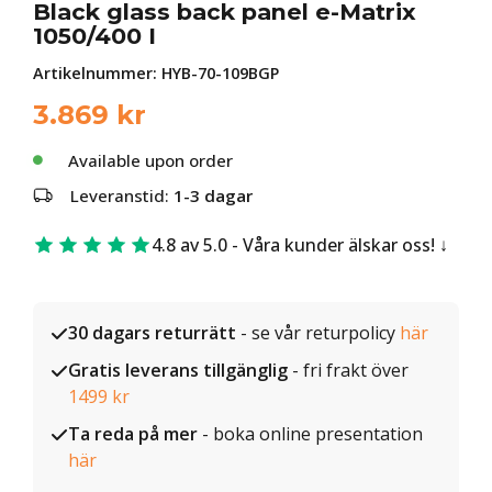
Black glass back panel e-Matrix
1050/400 I
Artikelnummer:
HYB-70-109BGP
3.869
kr
Available upon order
Leveranstid:
1-3 dagar
4.8 av 5.0 - Våra kunder älskar oss!
30 dagars returrätt
- se vår returpolicy
här
Gratis leverans tillgänglig
- fri frakt över
1499 kr
Ta reda på mer
- boka online presentation
här