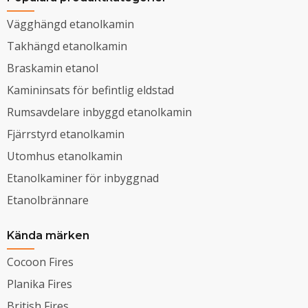
Vägghängd etanolkamin
Takhängd etanolkamin
Braskamin etanol
Kamininsats för befintlig eldstad
Rumsavdelare inbyggd etanolkamin
Fjärrstyrd etanolkamin
Utomhus etanolkamin
Etanolkaminer för inbyggnad
Etanolbrännare
Kända märken
Cocoon Fires
Planika Fires
British Fires