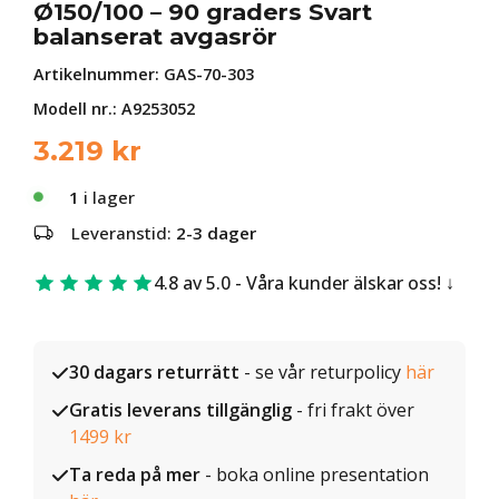
Ø150/100 – 90 graders Svart
balanserat avgasrör
Artikelnummer:
GAS-70-303
Modell nr.: A9253052
3.219
kr
1
i lager
Leveranstid:
2-3 dager
4.8 av 5.0 - Våra kunder älskar oss!
30 dagars returrätt
- se vår returpolicy
här
Gratis leverans tillgänglig
- fri frakt över
1499 kr
Ta reda på mer
- boka online presentation