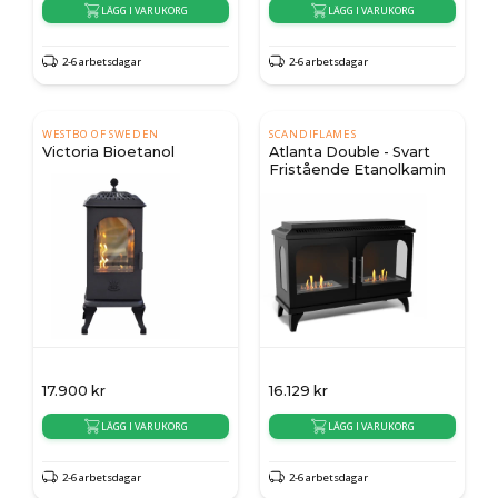
LÄGG I VARUKORG
LÄGG I VARUKORG
2-6 arbetsdagar
2-6 arbetsdagar
WESTBO OF SWEDEN
SCANDIFLAMES
Victoria Bioetanol
Atlanta Double - Svart
Fristående Etanolkamin
17.900
kr
16.129
kr
LÄGG I VARUKORG
LÄGG I VARUKORG
2-6 arbetsdagar
2-6 arbetsdagar