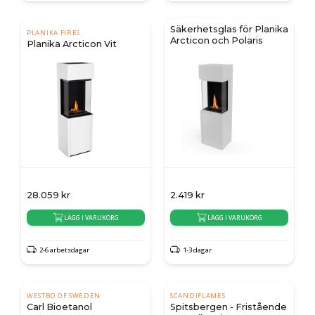
Säkerhetsglas för Planika
PLANIKA FIRES
Arcticon och Polaris
Planika Arcticon Vit
28.059
kr
2.419
kr
LÄGG I VARUKORG
LÄGG I VARUKORG
2-6 arbetsdagar
1-3 dagar
WESTBO OF SWEDEN
SCANDIFLAMES
Carl Bioetanol
Spitsbergen - Fristående