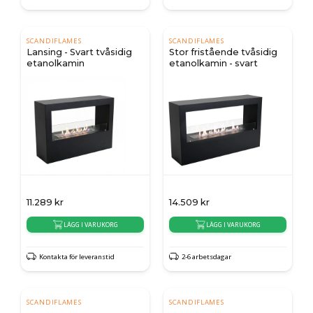
SCANDIFLAMES
SCANDIFLAMES
Lansing - Svart tvåsidig
Stor fristående tvåsidig
etanolkamin
etanolkamin - svart
11.289
kr
14.509
kr
LÄGG I VARUKORG
LÄGG I VARUKORG
Kontakta för leveranstid
2-6 arbetsdagar
SCANDIFLAMES
SCANDIFLAMES