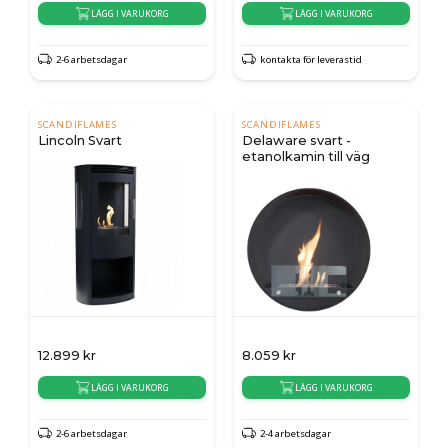
LÄGG I VARUKORG
LÄGG I VARUKORG
2-6 arbetsdagar
kontakta för leverastid
SCANDIFLAMES
SCANDIFLAMES
Lincoln Svart
Delaware svart -
etanolkamin till väg
12.899
kr
8.059
kr
LÄGG I VARUKORG
LÄGG I VARUKORG
2-6 arbetsdagar
2-4 arbetsdagar