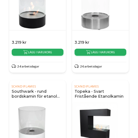
3.219
kr
3.219
kr
LÄGG I VARUKORG
LÄGG I VARUKORG
2-4 arbetsdagar
2-6 arbetsdagar
SCANDIFLAMES
SCANDIFLAMES
Southwark - rund
Topeka - Svart
bordskamin för etanol
Fristående Etanolkamin
med glashölje - vit