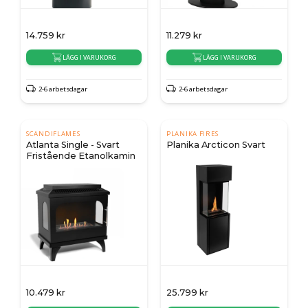
14.759
kr
11.279
kr
LÄGG I VARUKORG
LÄGG I VARUKORG
2-6 arbetsdagar
2-6 arbetsdagar
SCANDIFLAMES
PLANIKA FIRES
Atlanta Single - Svart
Planika Arcticon Svart
Fristående Etanolkamin
10.479
kr
25.799
kr