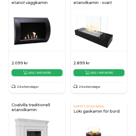
etanol väggkamin
etanolkamin - svart
2.099
kr
2.899
kr
LÄGG I VARUKORG
LÄGG I VARUKORG
2-4 arbetsdagar
2-4 arbetsdagar
Coalvilla traditionell
HAPPY COCOONING
etanolkamin
Loki gaskamin för bord