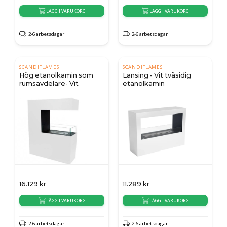
LÄGG I VARUKORG
LÄGG I VARUKORG
2-6 arbetsdagar
2-6 arbetsdagar
SCANDIFLAMES
SCANDIFLAMES
Hög etanolkamin som
Lansing - Vit tvåsidig
rumsavdelare- Vit
etanolkamin
16.129
kr
11.289
kr
LÄGG I VARUKORG
LÄGG I VARUKORG
2-6 arbetsdagar
2-6 arbetsdagar