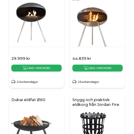
29.999
kr
44.839
kr
LÄGG I VARUKORG
LÄGG I VARUKORG
2-4 arbetsdagar
2-6 arbetsdagar
Dubai eldfat Ø60
Snygg och praktisk
eldkorg från Jordan Fire