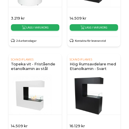
3.219
kr
14.509
kr
LÄGG I VARUKORG
LÄGG I VARUKORG
2-4 arbetsdagar
Kontakta för leveranstid
SCANDIFLAMES
SCANDIFLAMES
Topeka vit - Fristående
Hög Rumsavdelare med
etanolkamin av stål
Etanolkamin - Svart
14.509
kr
16.129
kr