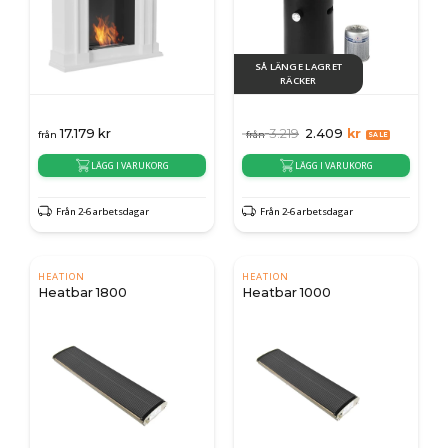
SÅ LÄNGE LAGRET
RÄCKER
17.179
kr
3.219
2.409
kr
från
från
LÄGG I VARUKORG
LÄGG I VARUKORG
Från 2-6 arbetsdagar
Från 2-6 arbetsdagar
HEATION
HEATION
Heatbar 1800
Heatbar 1000