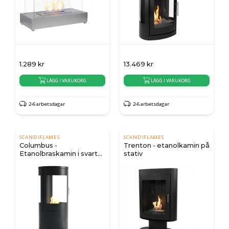
1.289
kr
13.469
kr
LÄGG I VARUKORG
LÄGG I VARUKORG
2-6 arbetsdagar
2-6 arbetsdagar
SCANDIFLAMES
SCANDIFLAMES
Columbus -
Trenton - etanolkamin på
Etanolbraskamin i svart
stativ
med 360 graders insyn