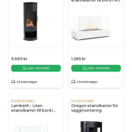
etanolkamin till bord i vitt
9.669
kr
1.289
kr
LÄGG I VARUKORG
LÄGG I VARUKORG
2-4 arbetsdagar
2-4 arbetsdagar
SCANDIFLAMES
SCANDIFLAMES
Lambeth - Liten
Oregon etanolkamin för
etanolkamin till bord i
väggmontering
stål