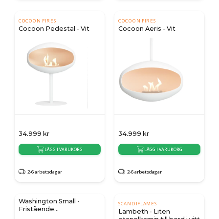
COCOON FIRES
COCOON FIRES
Cocoon Pedestal - Vit
Cocoon Aeris - Vit
34.999
kr
34.999
kr
LÄGG I VARUKORG
LÄGG I VARUKORG
2-6 arbetsdagar
2-6 arbetsdagar
Washington Small -
SCANDIFLAMES
Fristående
Lambeth - Liten
Bioetanolkamin