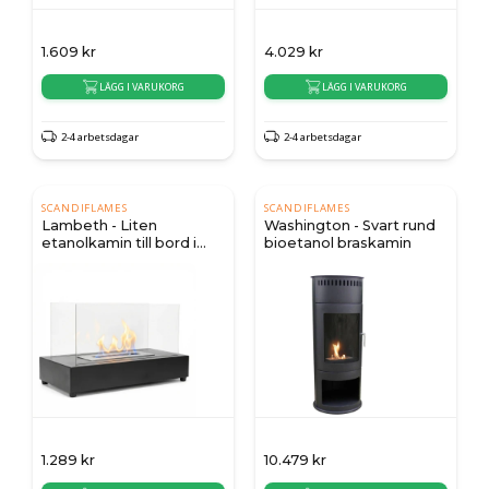
1.609
kr
4.029
kr
LÄGG I VARUKORG
LÄGG I VARUKORG
2-4 arbetsdagar
2-4 arbetsdagar
SCANDIFLAMES
SCANDIFLAMES
Lambeth - Liten
Washington - Svart rund
etanolkamin till bord i
bioetanol braskamin
svart
1.289
kr
10.479
kr