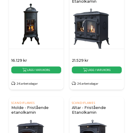
Etanolkamin
16.129
kr
21.529
kr
LÄGG I VARUKORG
LÄGG I VARUKORG
2-6 arbetsdagar
2-6 arbetsdagar
SCANDIFLAMES
SCANDIFLAMES
Molde - Fristående
Altar - Fristående
etanolkamin
Etanolkamin