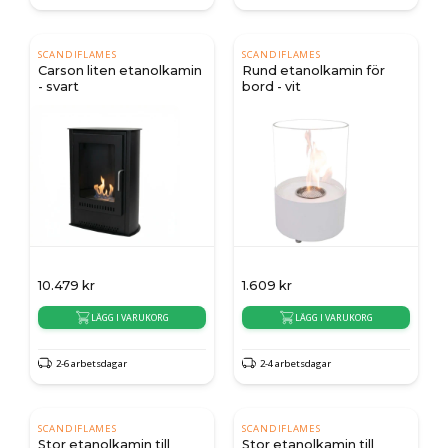
SCANDIFLAMES
SCANDIFLAMES
Carson liten etanolkamin
Rund etanolkamin för
- svart
bord - vit
10.479
kr
1.609
kr
LÄGG I VARUKORG
LÄGG I VARUKORG
2-6 arbetsdagar
2-4 arbetsdagar
SCANDIFLAMES
SCANDIFLAMES
Stor etanolkamin till
Stor etanolkamin till