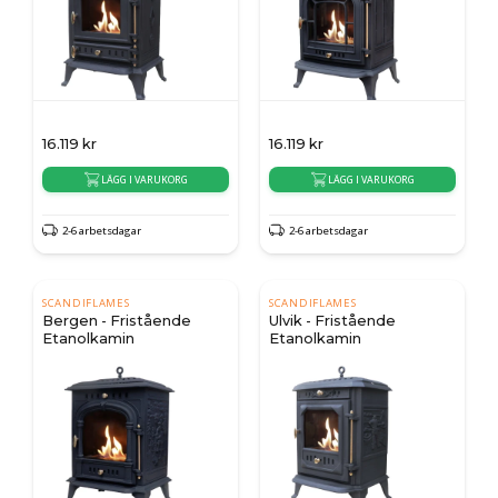
16.119
kr
16.119
kr
LÄGG I VARUKORG
LÄGG I VARUKORG
2-6 arbetsdagar
2-6 arbetsdagar
SCANDIFLAMES
SCANDIFLAMES
Bergen - Fristående
Ulvik - Fristående
Etanolkamin
Etanolkamin