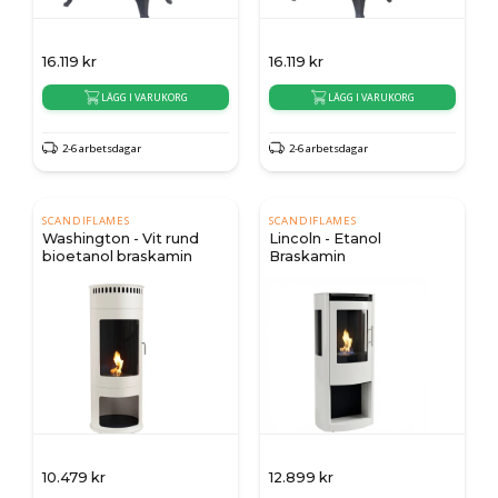
16.119
kr
16.119
kr
LÄGG I VARUKORG
LÄGG I VARUKORG
2-6 arbetsdagar
2-6 arbetsdagar
SCANDIFLAMES
SCANDIFLAMES
Washington - Vit rund
Lincoln - Etanol
bioetanol braskamin
Braskamin
10.479
kr
12.899
kr