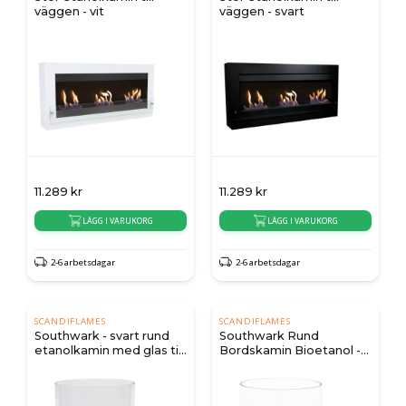
väggen - vit
väggen - svart
11.289
kr
11.289
kr
LÄGG I VARUKORG
LÄGG I VARUKORG
2-6 arbetsdagar
2-6 arbetsdagar
SCANDIFLAMES
SCANDIFLAMES
Southwark - svart rund
Southwark Rund
etanolkamin med glas till
Bordskamin Bioetanol -
bord
Stål