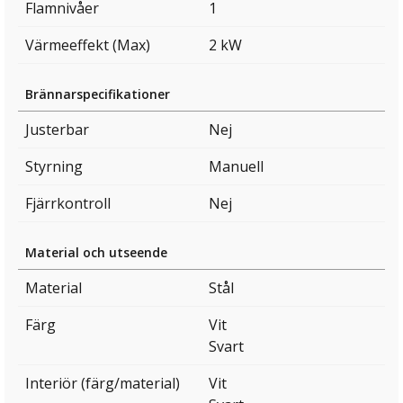
Flamnivåer
1
Värmeeffekt (Max)
2 kW
Brännarspecifikationer
Justerbar
Nej
Styrning
Manuell
Fjärrkontroll
Nej
Material och utseende
Material
Stål
Färg
Vit
Svart
Interiör (färg/material)
Vit