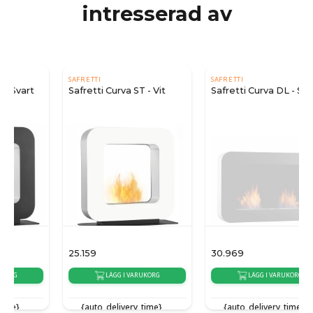
intresserad av
SAFRETTI
SAFRETTI
Safretti Curva ST - Vit
Safretti Curva DL - Svart
25.159
30.969
LÄGG I VARUKORG
LÄGG I VARUKORG
{auto_delivery_time}
{auto_delivery_time}