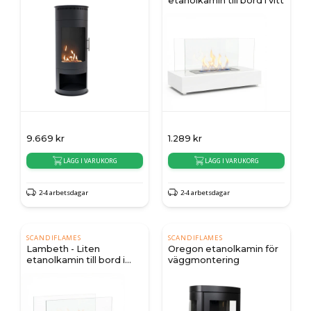
etanolkamin till bord i vitt
9.669
kr
1.289
kr
LÄGG I VARUKORG
LÄGG I VARUKORG
2-4 arbetsdagar
2-4 arbetsdagar
SCANDIFLAMES
SCANDIFLAMES
Lambeth - Liten
Oregon etanolkamin för
etanolkamin till bord i
väggmontering
stål