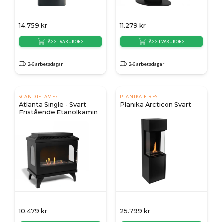
14.759
kr
11.279
kr
LÄGG I VARUKORG
LÄGG I VARUKORG
2-6 arbetsdagar
2-6 arbetsdagar
SCANDIFLAMES
PLANIKA FIRES
Atlanta Single - Svart
Planika Arcticon Svart
Fristående Etanolkamin
10.479
kr
25.799
kr