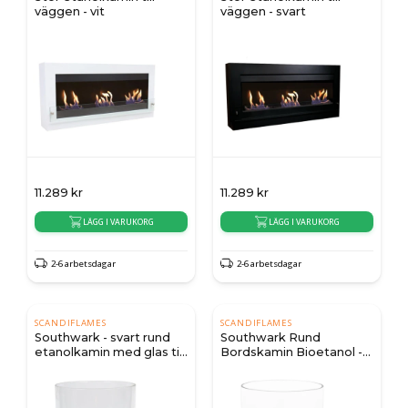
väggen - vit
väggen - svart
11.289
kr
11.289
kr
LÄGG I VARUKORG
LÄGG I VARUKORG
2-6 arbetsdagar
2-6 arbetsdagar
SCANDIFLAMES
SCANDIFLAMES
Southwark - svart rund
Southwark Rund
etanolkamin med glas till
Bordskamin Bioetanol -
bord
Stål