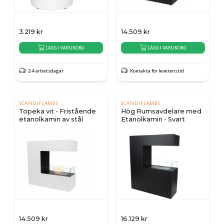
3.219
kr
14.509
kr
LÄGG I VARUKORG
LÄGG I VARUKORG
2-4 arbetsdagar
Kontakta för leveranstid
SCANDIFLAMES
SCANDIFLAMES
Topeka vit - Fristående
Hög Rumsavdelare med
etanolkamin av stål
Etanolkamin - Svart
14.509
kr
16.129
kr