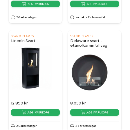
LÄGG I VARUKORG
LÄGG I VARUKORG
2-6 arbetsdagar
kontakta för leverastid
SCANDIFLAMES
SCANDIFLAMES
Lincoln Svart
Delaware svart -
etanolkamin till väg
12.899
kr
8.059
kr
LÄGG I VARUKORG
LÄGG I VARUKORG
2-6 arbetsdagar
2-4 arbetsdagar