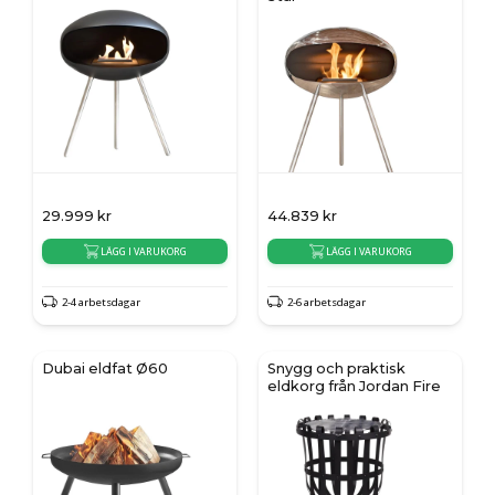
29.999
kr
44.839
kr
LÄGG I VARUKORG
LÄGG I VARUKORG
2-4 arbetsdagar
2-6 arbetsdagar
Dubai eldfat Ø60
Snygg och praktisk
eldkorg från Jordan Fire