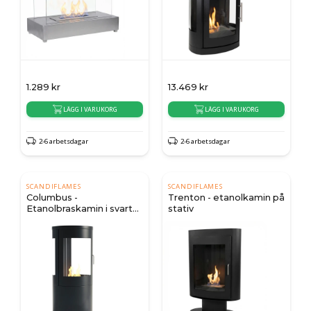
1.289
kr
13.469
kr
LÄGG I VARUKORG
LÄGG I VARUKORG
2-6 arbetsdagar
2-6 arbetsdagar
SCANDIFLAMES
SCANDIFLAMES
Columbus -
Trenton - etanolkamin på
Etanolbraskamin i svart
stativ
med 360 graders insyn