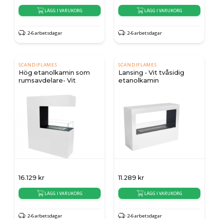
LÄGG I VARUKORG
LÄGG I VARUKORG
2-6 arbetsdagar
2-6 arbetsdagar
SCANDIFLAMES
SCANDIFLAMES
Hög etanolkamin som
Lansing - Vit tvåsidig
rumsavdelare- Vit
etanolkamin
16.129
kr
11.289
kr
LÄGG I VARUKORG
LÄGG I VARUKORG
2-6 arbetsdagar
2-6 arbetsdagar