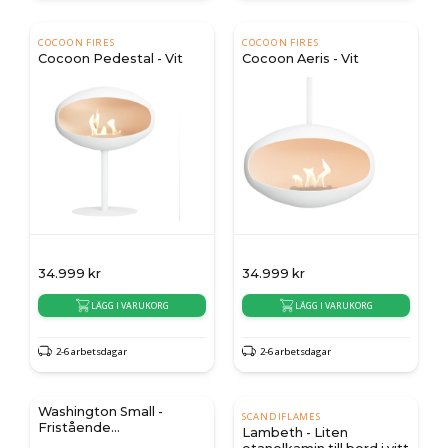
COCOON FIRES
COCOON FIRES
Cocoon Pedestal - Vit
Cocoon Aeris - Vit
34.999
kr
34.999
kr
LÄGG I VARUKORG
LÄGG I VARUKORG
2-6 arbetsdagar
2-6 arbetsdagar
Washington Small -
SCANDIFLAMES
Fristående
Lambeth - Liten
Bioetanolkamin