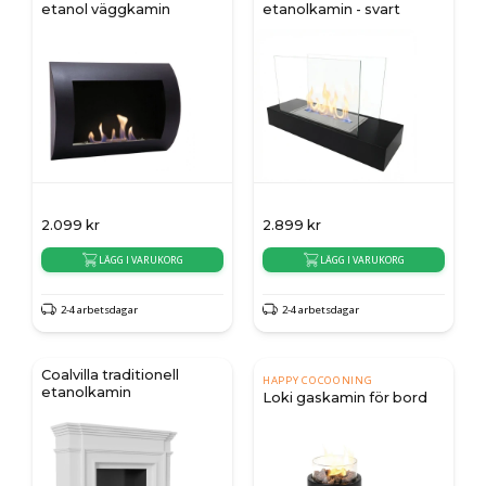
etanol väggkamin
etanolkamin - svart
2.099
kr
2.899
kr
LÄGG I VARUKORG
LÄGG I VARUKORG
2-4 arbetsdagar
2-4 arbetsdagar
Coalvilla traditionell
HAPPY COCOONING
etanolkamin
Loki gaskamin för bord