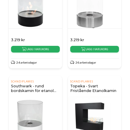
3.219
kr
3.219
kr
LÄGG I VARUKORG
LÄGG I VARUKORG
2-4 arbetsdagar
2-6 arbetsdagar
SCANDIFLAMES
SCANDIFLAMES
Southwark - rund
Topeka - Svart
bordskamin för etanol
Fristående Etanolkamin
med glashölje - vit