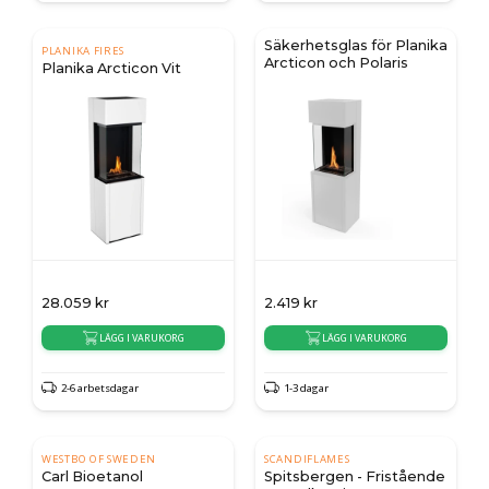
Säkerhetsglas för Planika
PLANIKA FIRES
Arcticon och Polaris
Planika Arcticon Vit
28.059
kr
2.419
kr
LÄGG I VARUKORG
LÄGG I VARUKORG
2-6 arbetsdagar
1-3 dagar
WESTBO OF SWEDEN
SCANDIFLAMES
Carl Bioetanol
Spitsbergen - Fristående