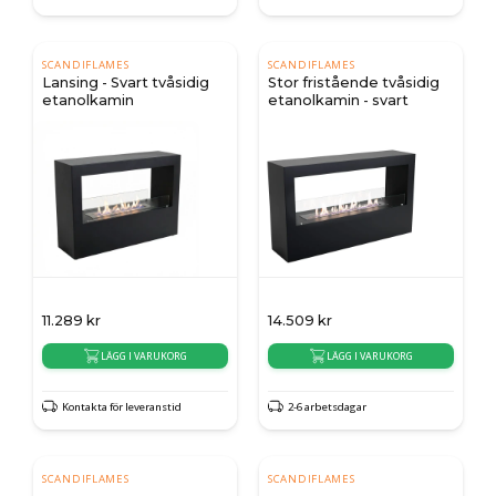
SCANDIFLAMES
SCANDIFLAMES
Lansing - Svart tvåsidig
Stor fristående tvåsidig
etanolkamin
etanolkamin - svart
11.289
kr
14.509
kr
LÄGG I VARUKORG
LÄGG I VARUKORG
Kontakta för leveranstid
2-6 arbetsdagar
SCANDIFLAMES
SCANDIFLAMES