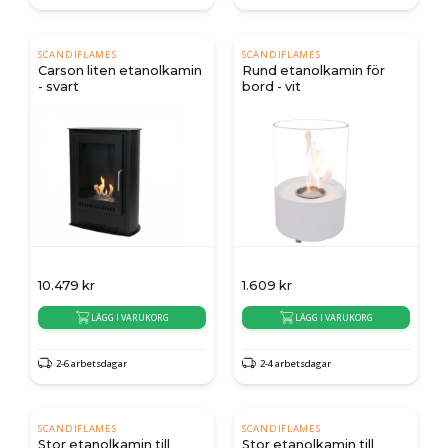
SCANDIFLAMES
SCANDIFLAMES
Carson liten etanolkamin
Rund etanolkamin för
- svart
bord - vit
10.479
kr
1.609
kr
LÄGG I VARUKORG
LÄGG I VARUKORG
2-6 arbetsdagar
2-4 arbetsdagar
SCANDIFLAMES
SCANDIFLAMES
Stor etanolkamin till
Stor etanolkamin till