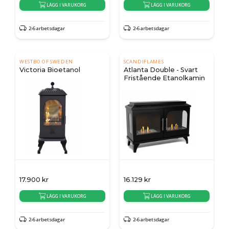
LÄGG I VARUKORG
LÄGG I VARUKORG
2-6 arbetsdagar
2-6 arbetsdagar
WESTBO OF SWEDEN
SCANDIFLAMES
Victoria Bioetanol
Atlanta Double - Svart
Fristående Etanolkamin
17.900
kr
16.129
kr
LÄGG I VARUKORG
LÄGG I VARUKORG
2-6 arbetsdagar
2-6 arbetsdagar