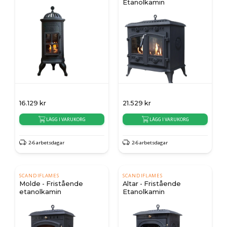
Etanolkamin
16.129
kr
21.529
kr
LÄGG I VARUKORG
LÄGG I VARUKORG
2-6 arbetsdagar
2-6 arbetsdagar
SCANDIFLAMES
SCANDIFLAMES
Molde - Fristående
Altar - Fristående
etanolkamin
Etanolkamin