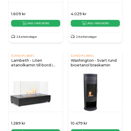
1.609
kr
4.029
kr
LÄGG I VARUKORG
LÄGG I VARUKORG
2-4 arbetsdagar
2-4 arbetsdagar
SCANDIFLAMES
SCANDIFLAMES
Lambeth - Liten
Washington - Svart rund
etanolkamin till bord i
bioetanol braskamin
svart
1.289
kr
10.479
kr