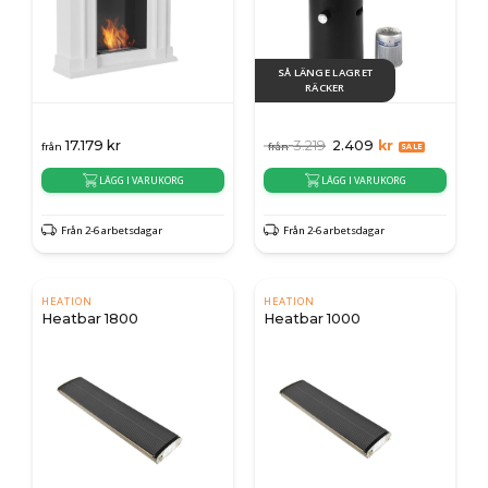
SÅ LÄNGE LAGRET
RÄCKER
17.179
kr
3.219
2.409
kr
från
från
LÄGG I VARUKORG
LÄGG I VARUKORG
Från 2-6 arbetsdagar
Från 2-6 arbetsdagar
HEATION
HEATION
Heatbar 1800
Heatbar 1000