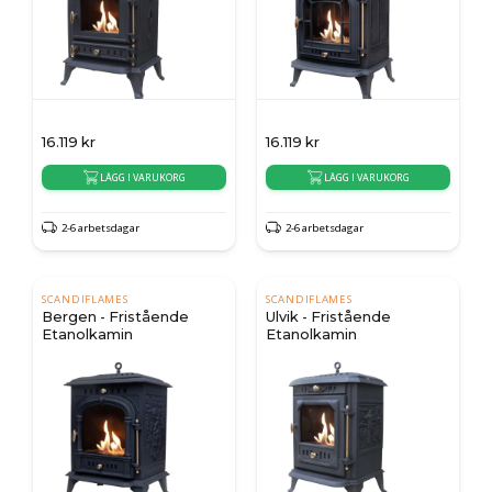
16.119
kr
16.119
kr
LÄGG I VARUKORG
LÄGG I VARUKORG
2-6 arbetsdagar
2-6 arbetsdagar
SCANDIFLAMES
SCANDIFLAMES
Bergen - Fristående
Ulvik - Fristående
Etanolkamin
Etanolkamin