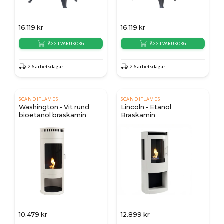
16.119
kr
16.119
kr
LÄGG I VARUKORG
LÄGG I VARUKORG
2-6 arbetsdagar
2-6 arbetsdagar
SCANDIFLAMES
SCANDIFLAMES
Washington - Vit rund
Lincoln - Etanol
bioetanol braskamin
Braskamin
10.479
kr
12.899
kr