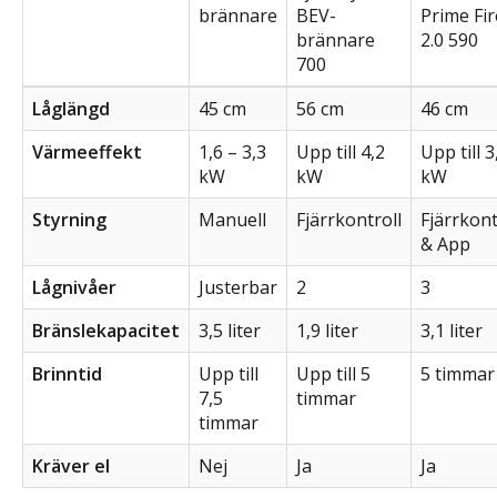
brännare
BEV-
Prime Fir
brännare
2.0 590
700
Låglängd
45 cm
56 cm
46 cm
Värmeeffekt
1,6 – 3,3
Upp till 4,2
Upp till 3
kW
kW
kW
Styrning
Manuell
Fjärrkontroll
Fjärrkont
& App
Lågnivåer
Justerbar
2
3
Bränslekapacitet
3,5 liter
1,9 liter
3,1 liter
Brinntid
Upp till
Upp till 5
5 timmar
7,5
timmar
timmar
Kräver el
Nej
Ja
Ja