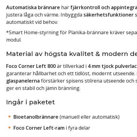
Automatiska brännare
har
fjärrkontroll och appintegr
justera låga och värme. Inbyggda
säkerhetsfunktioner
s
automatiskt vid behov.
*Smart Home-styrning för Planika-brännare kräver sepa
modul.
Material av högsta kvalitet & modern d
Foco Corner Left 800
är tillverkad i
4 mm tjock pulverlac
garanterar hållbarhet och ett tidlöst, modernt utseende
glaspanelerna
förstärker spisens stilrena utseende och s
ger en stabil och jämn bränning.
Ingår i paketet
Bioetanolbrännare
(manuell eller automatisk)
Foco Corner Left-ram
i fyra delar