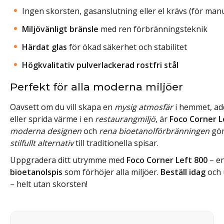
Ingen skorsten, gasanslutning eller el krävs (för manu
Miljövänligt bränsle
med ren förbränningsteknik
Härdat glas
för ökad säkerhet och stabilitet
Högkvalitativ pulverlackerad rostfri stål
Perfekt för alla moderna miljöer
Oavsett om du vill skapa en
mysig atmosfär
i hemmet, add
eller sprida värme i en
restaurangmiljö
, är
Foco Corner L
moderna designen
och
rena bioetanolförbränningen
gör 
stilfullt alternativ
till traditionella spisar.
Uppgradera ditt utrymme med
Foco Corner Left 800
– e
bioetanolspis
som förhöjer alla miljöer.
Beställ idag
och 
– helt utan skorsten!