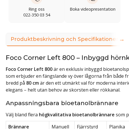
Ring oss
Boka videopresentation
022-350 03 54
→
Produktbeskrivning och Specifikationer
Foco Corner Left 800 – Inbyggd hör
Foco Corner Left 800
är en exklusiv inbyggd bioetanols
som erbjuder en fängslande vy över lågorna från både f
bredd på
80 cm
är den ett utmärkt val för moderna inter
elegans – helt utan behov av skorsten eller rökkanal.
Anpassningsbara bioetanolbrännare
Välj bland flera
högkvalitativa bioetanolbrännare
som pa
Brännare
Manuell
Fjärrstyrd
Planika