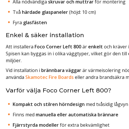
Alla nödvändiga
skruvar och muttrar
för montering
Två
härdade glaspaneler
(höjd: 10 cm)
Fyra
glasfästen
Enkel & säker installation
Att installera
Foco Corner Left 800
är
enkelt
och kräver i
Spisen kan byggas in i olika väggtyper, vilket gör den till
miljöer.
Vid installation i
brännbara väggar
är värmeisolering nö
använda
Skamotec Fire Boards
eller andra brandsäkra ma
Varför välja Foco Corner Left 800?
Kompakt och stilren hörndesign
med tvåsidig lågvyn
Finns med
manuella eller automatiska brännare
Fjärrstyrda modeller
för extra bekvämlighet