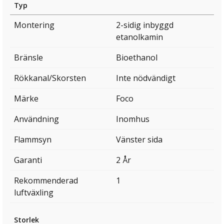
Typ
Montering
2-sidig inbyggd
etanolkamin
Bränsle
Bioethanol
Rökkanal/Skorsten
Inte nödvändigt
Märke
Foco
Användning
Inomhus
Flammsyn
Vänster sida
Garanti
2 År
Rekommenderad
1
luftväxling
Storlek