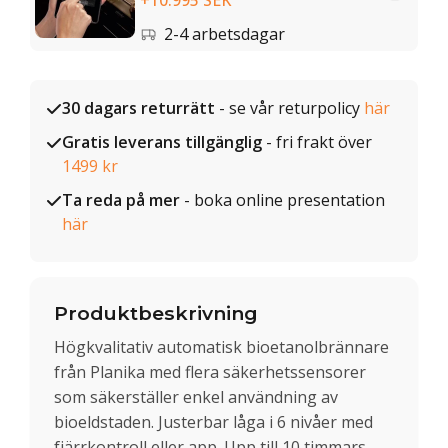
+10.995 SEK
2-4 arbetsdagar
30 dagars returrätt
- se vår returpolicy
här
Gratis leverans tillgänglig
- fri frakt över
1499 kr
Ta reda på mer
- boka online presentation
här
Produktbeskrivning
Högkvalitativ automatisk bioetanolbrännare
från Planika med flera säkerhetssensorer
som säkerställer enkel användning av
bioeldstaden. Justerbar låga i 6 nivåer med
fjärrkontroll eller app. Upp till 10 timmars