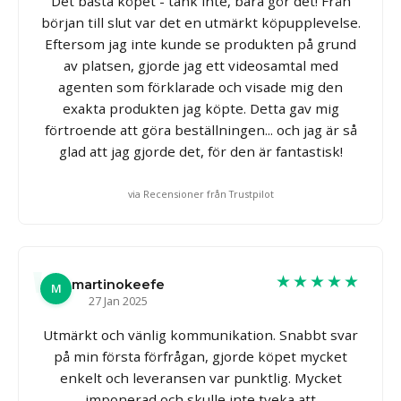
Det bästa köpet - tänk inte, bara gör det! Från
början till slut var det en utmärkt köpupplevelse.
Eftersom jag inte kunde se produkten på grund
av platsen, gjorde jag ett videosamtal med
agenten som förklarade och visade mig den
exakta produkten jag köpte. Detta gav mig
förtroende att göra beställningen... och jag är så
glad att jag gjorde det, för den är fantastisk!
via Recensioner från Trustpilot
★★★★★
martinokeefe
M
27 Jan 2025
Utmärkt och vänlig kommunikation. Snabbt svar
på min första förfrågan, gjorde köpet mycket
enkelt och leveransen var punktlig. Mycket
imponerad och skulle inte tveka att