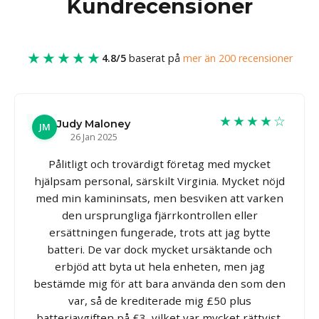
Kundrecensioner
★★★★★
4.8/5
baserat på
mer än 200 recensioner
★★★★☆
Judy Maloney
JM
26 Jan 2025
Pålitligt och trovärdigt företag med mycket
hjälpsam personal, särskilt Virginia. Mycket nöjd
med min kamininsats, men besviken att varken
den ursprungliga fjärrkontrollen eller
ersättningen fungerade, trots att jag bytte
batteri. De var dock mycket ursäktande och
erbjöd att byta ut hela enheten, men jag
bestämde mig för att bara använda den som den
var, så de krediterade mig £50 plus
batteriavgiften på £3, vilket var mycket rättvist.