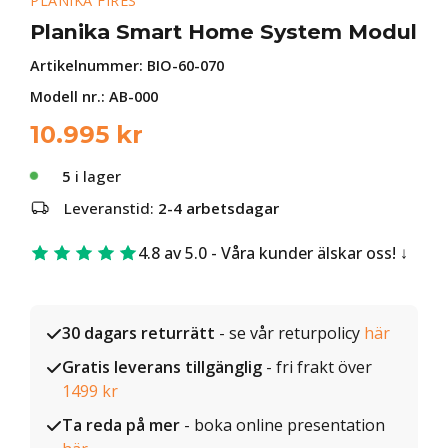
PLANIKA FIRES
Planika Smart Home System Modul
Artikelnummer:
BIO-60-070
Modell nr.: AB-000
10.995
kr
5
i lager
Leveranstid:
2-4 arbetsdagar
4.8 av 5.0 - Våra kunder älskar oss!
30 dagars returrätt
- se vår returpolicy
här
Gratis leverans tillgänglig
- fri frakt över
1499 kr
Ta reda på mer
- boka online presentation