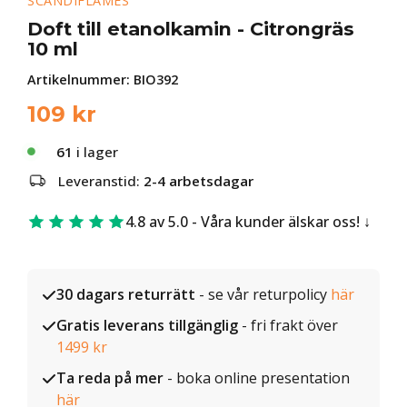
SCANDIFLAMES
Doft till etanolkamin - Citrongräs
10 ml
Artikelnummer:
BIO392
109
kr
61
i lager
Leveranstid:
2-4 arbetsdagar
4.8 av 5.0 - Våra kunder älskar oss!
30 dagars returrätt
- se vår returpolicy
här
Gratis leverans tillgänglig
- fri frakt över
1499 kr
Ta reda på mer
- boka online presentation
här