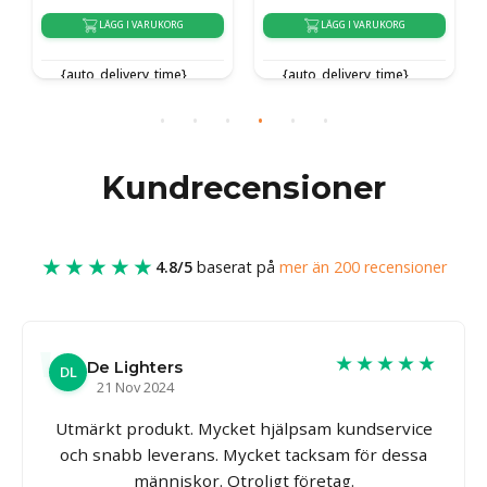
LÄGG I VARUKORG
LÄGG I VARUKORG
{auto_delivery_time}
{auto_delivery_time}
Kundrecensioner
★★★★★
4.8/5
baserat på
mer än 200 recensioner
★★★★★
De Lighters
DL
21 Nov 2024
Utmärkt produkt. Mycket hjälpsam kundservice
och snabb leverans. Mycket tacksam för dessa
människor. Otroligt företag.