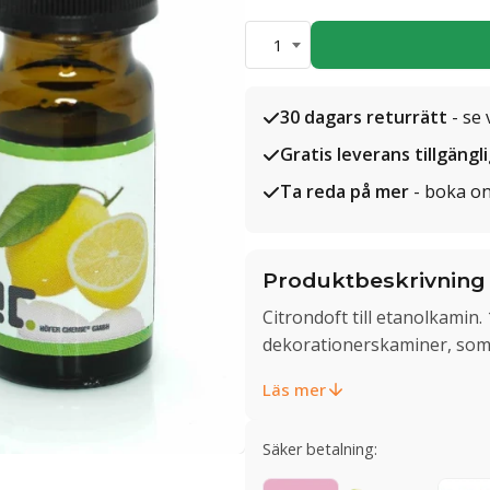
1
30 dagars returrätt
- se 
Gratis leverans tillgängl
Ta reda på mer
- boka on
Produktbeskrivning
Citrondoft till etanolkamin. 1
dekorationerskaminer, som 
Läs mer
Säker betalning: