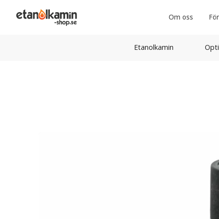
Om oss
För
Etanolkamin
Opti