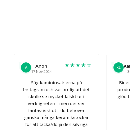
★★★★☆
Anon
Ka
A
KL
17 Nov 2024
3
Såg kamininsatserna på
Bioe
Instagram och var orolig att det
produ
skulle se mycket falskt ut i
glöd 
verkligheten - men det ser
fantastiskt ut - du behöver
ganska många keramikstockar
för att täcka/dölja den silvriga