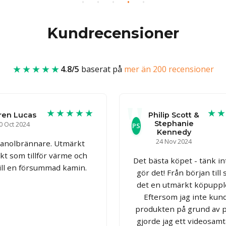
Kundrecensioner
★★★★★
4.8/5
baserat på
mer än 200 recensioner
★★★★★
★
ren Lucas
Philip Scott &
Stephanie
0 Oct 2024
PS
Kennedy
24 Nov 2024
tanolbrännare. Utmärkt
kt som tillför värme och
Det bästa köpet - tänk in
till en försummad kamin.
gör det! Från början till 
det en utmärkt köpuppl
Eftersom jag inte kun
produkten på grund av p
gjorde jag ett videosam