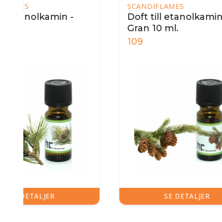
SCANDIFLAMES
SCAND
Doft till etanolkamin -
Doft 
Gran 10 ml.
10-p
109
799
SE DETALJER