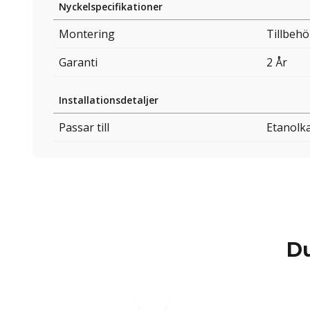
Nyckelspecifikationer
Montering
Tillbehö
Garanti
2 År
Installationsdetaljer
Passar till
Etanolk
Du