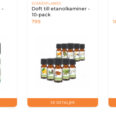
IFLAMES
till etanolkaminer -
ack
109
SE DETALJER
SE DETALJER