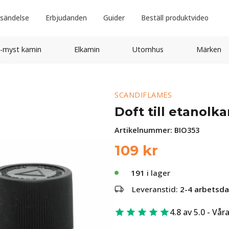
sändelse
Erbjudanden
Guider
Beställ produktvideo
-myst kamin
Elkamin
Utomhus
Märken
SCANDIFLAMES
Doft till etanolka
Artikelnummer:
BIO353
109
kr
191
i lager
Leveranstid:
2-4 arbetsd
4.8 av 5.0 - Vår