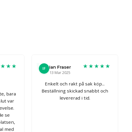
★★★★
★★★★★
Ian Fraser
IF
13 Mar 2025
Enkelt och rakt på sak köp...
Beställning skickad snabbt och
te, bara
levererad i tid.
slut var
evelse.
de se
latsen,
tal med