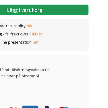
Lägg i varukorg
vår returpolicy
här
ig
- fri frakt över
1499 kr
line presentation
här
0 ml. tillsättningsvätska till
brinner på bioetanol.