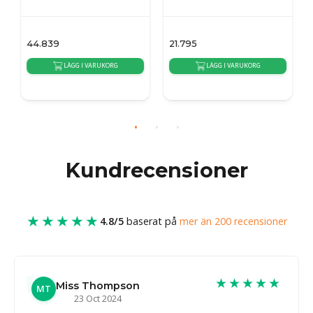
44.839
21.795
LÄGG I VARUKORG
LÄGG I VARUKORG
{auto_delivery_time}
{auto_delivery_time}
Kundrecensioner
★★★★★
4.8/5
baserat på
mer än 200 recensioner
★★★★★
Miss Thompson
MT
23 Oct 2024