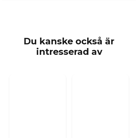
Du kanske också är
intresserad av
COCOON FIRES
PLANIKA FIRES
Cocoon Terra Polerat
Bubble Floor
Stål