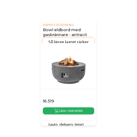
HAPPY COCOONING
Bowl eldbord med
gasbrännare - antracit
Så länge lagret räcker
16.519
LÄGG I VARUKORG
{auto_delivery_time}