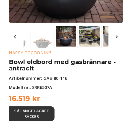
HAPPY COCOONING
Bowl eldbord med gasbrännare -
antracit
Artikelnummer:
GAS-80-116
Modell nr.: SRR6507A
16.519
kr
SÅ LÄNGE LAGRET
RÄCKER