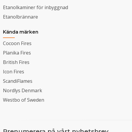
Etanolkaminer för inbyggnad
Etanolbrännare
Kända märken
Cocoon Fires
Planika Fires
British Fires
Icon Fires
ScandiFlames
Nordlys Denmark
Westbo of Sweden
Prenumerera på vårt nyhetsbrev