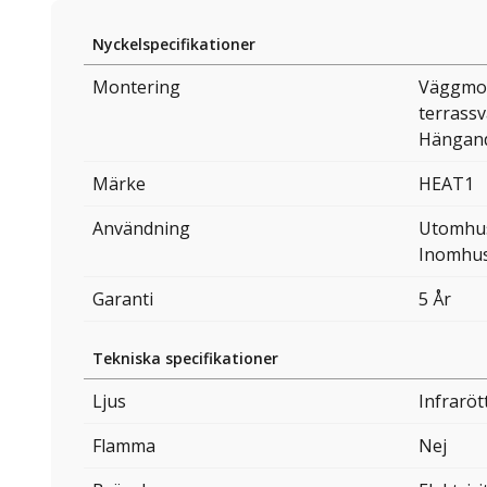
Nyckelspecifikationer
Montering
Väggmon
terrass
Hängand
Märke
HEAT1
Användning
Utomhu
Inomhu
Garanti
5 År
Tekniska specifikationer
Ljus
Infraröt
Flamma
Nej