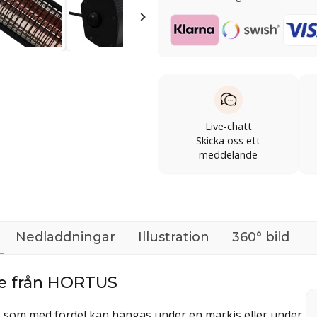
Live-chatt
Skicka oss ett
meddelande
Nedladdningar
Illustration
360° bild
re från HORTUS
, som med fördel kan hängas under en markis eller under