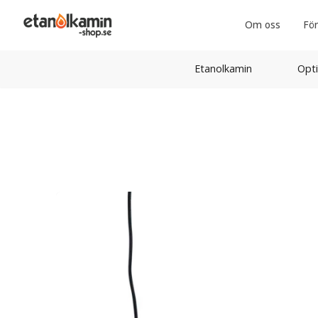
Om oss
För
Etanolkamin
Opti