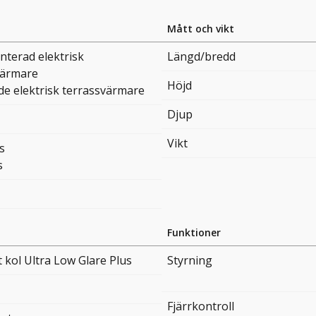
Mått och vikt
terad elektrisk
Längd/bredd
värmare
Höjd
e elektrisk terrassvärmare
Djup
Vikt
s
s
Funktioner
t kol Ultra Low Glare Plus
Styrning
Fjärrkontroll