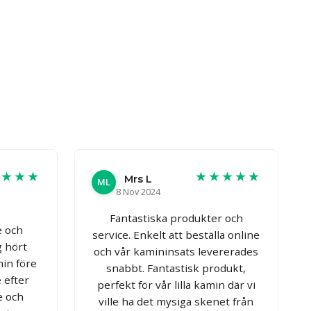
★★★★
★★★★★
Mrs L
ML
8 Nov 2024
Fantastiska produkter och
e och
service. Enkelt att beställa online
g hört
och vår kamininsats levererades
in före
snabbt. Fantastisk produkt,
 efter
perfekt för vår lilla kamin där vi
e och
ville ha det mysiga skenet från