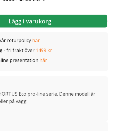
Lägg i varukorg
vår returpolicy
här
ig
- fri frakt över
1499 kr
line presentation
här
HORTUS Eco pro-line serie. Denne modell är
eller på vägg.