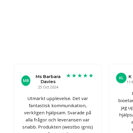
★★★★★
Ms Barbara
K 
KL
MB
Davies
11 
25 Oct 2024
Utmärkt upplevelse. Det var
bioeta
fantastisk kommunikation,
jag u
verkligen hjälpsam. Svarade på
hjälp
alla frågor och leveransen var
snabb. Produkten (westbo ignis)