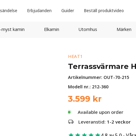
sändelse
Erbjudanden
Guider
Beställ produktvideo
-myst kamin
Elkamin
Utomhus
Märken
HEAT1
Terrassvärmare H
Artikelnummer:
OUT-70-215
Modell nr.: 212-360
3.599
kr
Available upon order
Leveranstid:
1-2 veckor
4.8 av 5.0 - Vår