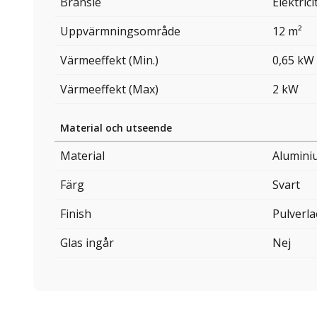
Bränsle
Elektrici
Uppvärmningsområde
12 m²
Värmeeffekt (Min.)
0,65 kW
Värmeeffekt (Max)
2 kW
Material och utseende
Material
Alumini
Färg
Svart
Finish
Pulverla
Glas ingår
Nej