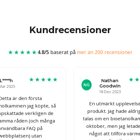
Kundrecensioner
★★★★★
4.8/5
baserat på
mer än 200 recensioner
★★★★★
★
L****h
Nathan
NG
Goodwin
Mar 2025
18 Dec 2023
Detta är den första
En utmärkt upplevels
nolkaminen jag köpte, så
produkt. Jag hade aldri
ppskattade verkligen de
talas om en bioetanolkam
samma råden (och många
oktober, men jag letade
användbara FAQ på
något att tillföra värm
webbplatsen) utan