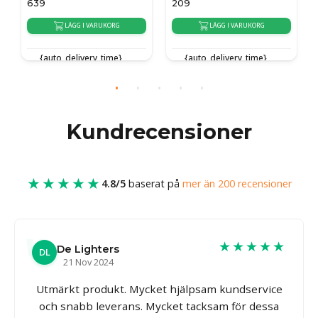
209
209
G
LÄGG I VARUKORG
LÄGG I VARUKORG
e}
{auto_delivery_time}
{auto_delivery_time}
Kundrecensioner
★★★★★
4.8/5
baserat på
mer än 200 recensioner
★★★★★
De Lighters
DL
21 Nov 2024
Utmärkt produkt. Mycket hjälpsam kundservice
och snabb leverans. Mycket tacksam för dessa