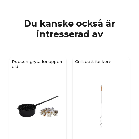
Du kanske också är
intresserad av
öppen
Grillspett för korv
Grillspett för
marshmallows