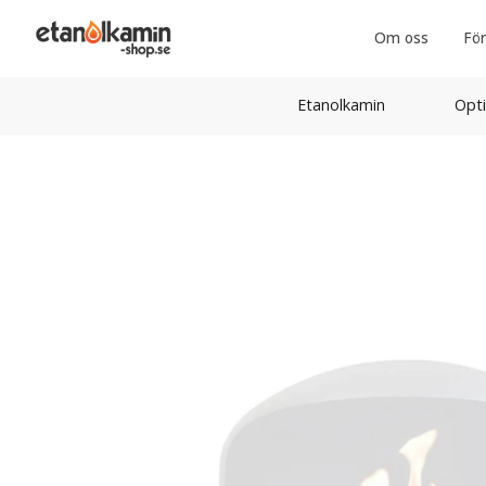
Om oss
För
Etanolkamin
Opti