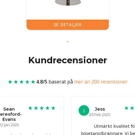
SE DETALJER
Kundrecensioner
★★★★★
4.8/5
baserat på
mer än 200 recensioner
★★★★★
★
Sean
Jess
J
eresford-
20 Feb 2025
Evans
22 Jan 2025
Utmärkt kvalitet f
bioetanolbrännare. Vi be