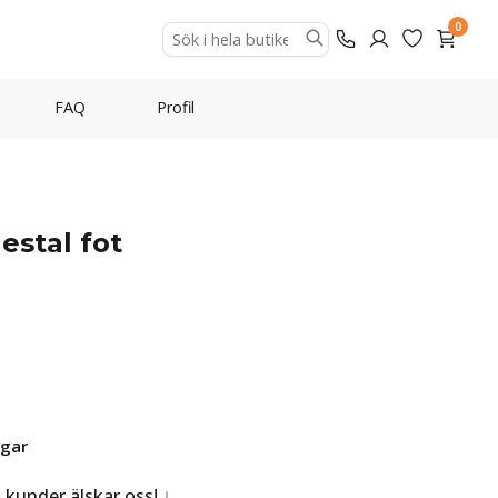
0
FAQ
Profil
estal fot
agar
a kunder älskar oss!