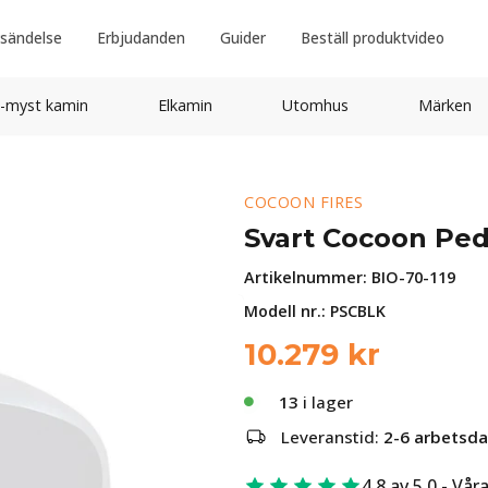
sändelse
Erbjudanden
Guider
Beställ produktvideo
-myst kamin
Elkamin
Utomhus
Märken
COCOON FIRES
Svart Cocoon Ped
Artikelnummer:
BIO-70-119
Modell nr.: PSCBLK
10.279
kr
13
i lager
Leveranstid:
2-6 arbetsd
4.8 av 5.0 - Vår