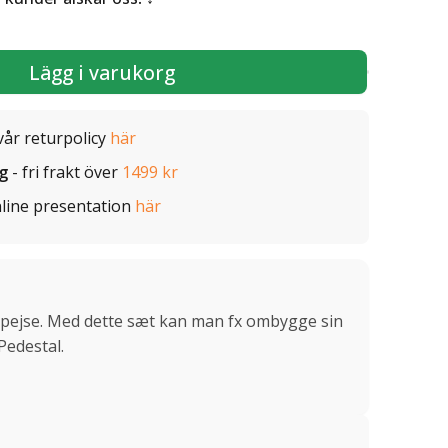
Lägg i varukorg
vår returpolicy
här
ig
- fri frakt över
1499 kr
line presentation
här
iopejse. Med dette sæt kan man fx ombygge sin
Pedestal.