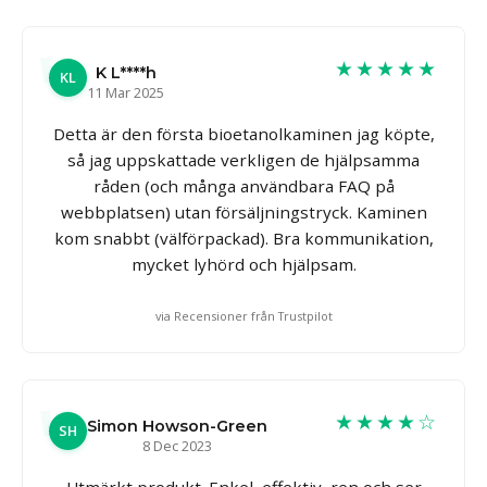
★★★★★
K L****h
KL
11 Mar 2025
Detta är den första bioetanolkaminen jag köpte,
så jag uppskattade verkligen de hjälpsamma
råden (och många användbara FAQ på
webbplatsen) utan försäljningstryck. Kaminen
kom snabbt (välförpackad). Bra kommunikation,
mycket lyhörd och hjälpsam.
via Recensioner från Trustpilot
★★★★☆
Simon Howson-Green
SH
8 Dec 2023
Utmärkt produkt. Enkel, effektiv, ren och ser