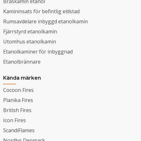
Braskamin etanol
Kamininsats för befintlig eldstad
Rumsavdelare inbyggd etanolkamin
Fjärrstyrd etanolkamin
Utomhus etanolkamin
Etanolkaminer för inbyggnad
Etanolbrännare
Kända märken
Cocoon Fires
Planika Fires
British Fires
Icon Fires
ScandiFlames
Nordlys Denmark