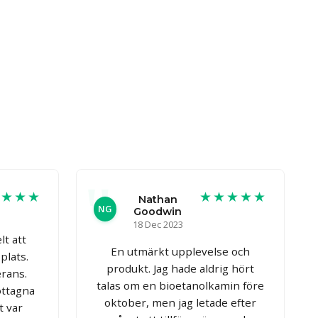
★★★★
★★★★★
Nathan
NG
Goodwin
18 Dec 2023
t att
En utmärkt upplevelse och
plats.
produkt. Jag hade aldrig hört
erans.
talas om en bioetanolkamin före
ottagna
oktober, men jag letade efter
t var