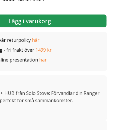
Lägg i varukorg
vår returpolicy
här
ig
- fri frakt över
1499 kr
line presentation
här
 + HUB från Solo Stove: Förvandlar din Ranger
on, perfekt för små sammankomster.