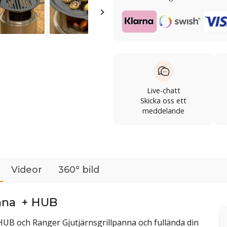
Live-chatt
Skicka oss ett
meddelande
Videor
360° bild
anna + HUB
HUB och Ranger Gjutjärnsgrillpanna och fullända din