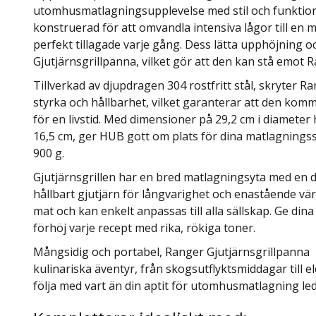
utomhusmatlagningsupplevelse med stil och funktion
konstruerad för att omvandla intensiva lågor till en mj
perfekt tillagade varje gång. Dess lätta upphöjning o
Gjutjärnsgrillpanna, vilket gör att den kan stå emot
Tillverkad av djupdragen 304 rostfritt stål, skryter
styrka och hållbarhet, vilket garanterar att den k
för en livstid. Med dimensioner på 29,2 cm i diameter
16,5 cm, ger HUB gott om plats för dina matlagningss
900 g.
Gjutjärnsgrillen har en bred matlagningsyta med en di
hållbart gjutjärn för långvarighet och enastående v
mat och kan enkelt anpassas till alla sällskap. Ge din
förhöj varje recept med rika, rökiga toner.
Mångsidig och portabel, Ranger Gjutjärnsgrillpanna +
kulinariska äventyr, från skogsutflyktsmiddagar till e
följa med vart än din aptit för utomhusmatlagning led