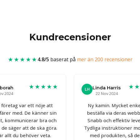
Kundrecensioner
★★★★★
4.8/5
baserat på
mer än 200 recensioner
★★★★★
★
borah
Linda Harris
LH
ov 2024
22 Nov 2024
 företag var ett nöje att
Ny kamin. Mycket enkel
ffärer med. De känner sin
beställa via deras webb
t, kommunicerar bra och
Snabb och effektiv lev
 de säger att de ska göra.
Tydliga instruktioner m
är allt du behöver veta.
med produkten, så de