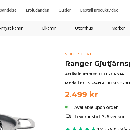
sändelse
Erbjudanden
Guider
Beställ produktvideo
-myst kamin
Elkamin
Utomhus
Märken
SOLO STOVE
Ranger Gjutjärns
Artikelnummer:
OUT-70-634
Modell nr.: SSRAN-COOKING-B
2.499
kr
Available upon order
Leveranstid:
3-6 veckor
4.8 av 5.0 - Vår