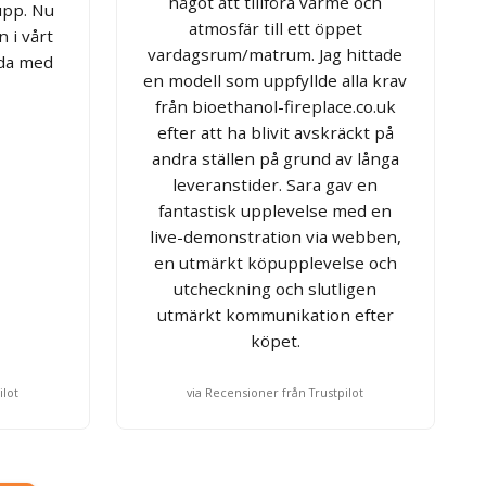
något att tillföra värme och
upp. Nu
atmosfär till ett öppet
 i vårt
vardagsrum/matrum. Jag hittade
jda med
en modell som uppfyllde alla krav
från bioethanol-fireplace.co.uk
efter att ha blivit avskräckt på
andra ställen på grund av långa
leveranstider. Sara gav en
fantastisk upplevelse med en
live-demonstration via webben,
en utmärkt köpupplevelse och
utcheckning och slutligen
utmärkt kommunikation efter
köpet.
ilot
via Recensioner från Trustpilot