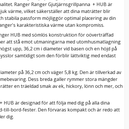
alitet. Ranger Ranger Gjutjärnsgrillpanna + HUB är
uk värme, vilket säkerställer att dina maträtter blir
ch stabila passform möjliggör optimal placering av din
 Ranger's karakteristiska värme utan kompromiss.
 Ranger HUB med sömlös konstruktion för oöverträffad
ommer att stå emot utmaningarna med utomhusmatlagning
 högst upp, 36,2 cm i diameter vid basen och en höjd på
ysslor samtidigt som den förblir lättviktig med endast
ameter på 36,2 cm och väger 5,8 kg. Den är tillverkad av
ärmebevaring. Dess breda galler rymmer stora mängder
a rätter en träeldad smak av ek, hickory, lönn och mer, och
 HUB är designad för att följa med dig på alla dina
ld-till-bord-fester. Den förvaras kompakt och är redo att
er dig.