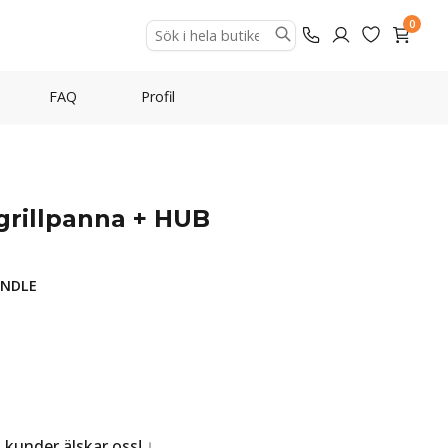
0
FAQ
Profil
grillpanna + HUB
UNDLE
a kunder älskar oss!