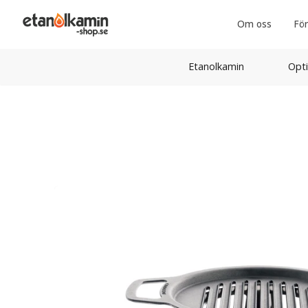
Om oss
För
Etanolkamin
Opti