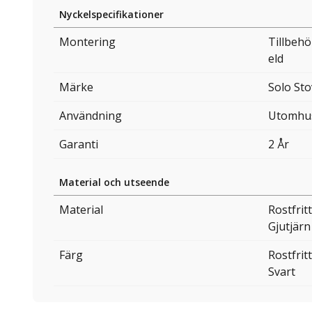
Nyckelspecifikationer
Montering
Tillbehö
eld
Märke
Solo St
Användning
Utomhu
Garanti
2 År
Material och utseende
Material
Rostfrit
Gjutjärn
Färg
Rostfritt
Svart