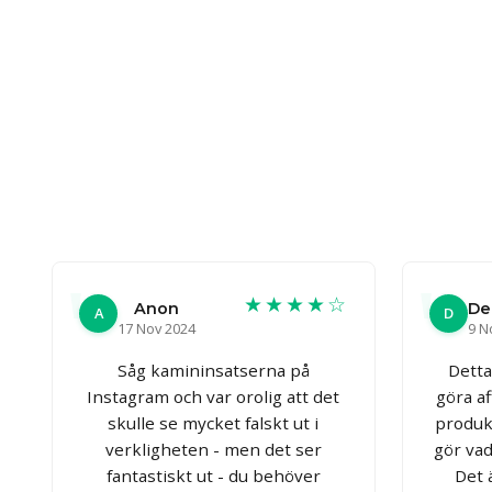
★★★★☆
Anon
De
A
D
17 Nov 2024
9 N
Såg kamininsatserna på
Detta
Instagram och var orolig att det
göra a
skulle se mycket falskt ut i
produk
verkligheten - men det ser
gör vad
fantastiskt ut - du behöver
Det 