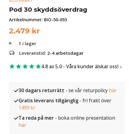
ECOSMART
Pod 30 skyddsöverdrag
Artikelnummer:
BIO-50-055
2.479
kr
1
i lager
Leveranstid:
2-4 arbetsdagar
4.8 av 5.0 - Våra kunder älskar oss!
30 dagars returrätt
- se vår returpolicy
här
Gratis leverans tillgänglig
- fri frakt över
1499 kr
Ta reda på mer
- boka online presentation
här