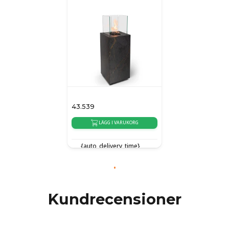
43.539
LÄGG I VARUKORG
{auto_delivery_time}
Kundrecensioner