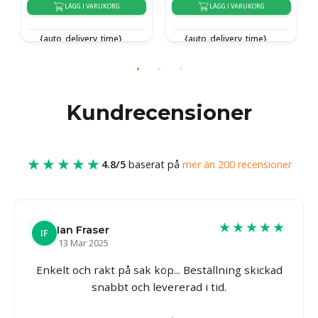
LÄGG I VARUKORG
LÄGG I VARUKORG
{auto_delivery_time}
{auto_delivery_time}
Kundrecensioner
★★★★★
4.8/5
baserat på
mer än 200 recensioner
★★★★★
Ian Fraser
IF
13 Mar 2025
Enkelt och rakt på sak köp... Beställning skickad
snabbt och levererad i tid.