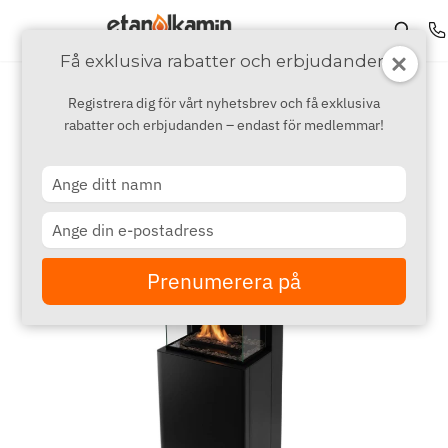
Få exklusiva rabatter och erbjudanden
Registrera dig för vårt nyhetsbrev och få exklusiva
rabatter och erbjudanden – endast för medlemmar!
Type
your
name
Type
your
email
Prenumerera på