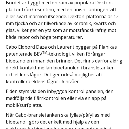
Bordet är byggt med en ram av populära Dekton-
plattor från Cesentino, med en finish i antingen vitt
eller svart marmorutseende. Dekton-plattorna är 12
mm tjocka och är tillverkade av keramik, kvarts och
glas, vilket ger en yta som är motståndskraftig mot
både repor och höga temperaturer.
Cabo Eldbord Daze och Laurent bygger på Planikas
TM
patenterade BEV
-teknologi, vilken förångar
bioetanolen innan den brinner. Det finns därför aldrig
direkt kontakt mellan bioetanolen i bränsletanken
och eldens lågor. Det ger också möjlighet att
kontrollera eldens lågor i 6 nivåer.
Elden styrs via den inbyggda kontrollpanelen, den
medföljande fjärrkontrollen eller via en app på
mobil/surfplatta.
När Cabo-bränsletanken ska fyllas/påfyllas med
bioetanol, görs det enkelt med hjälp av den
elektroniska bioetanolpumpen, som automatiskt