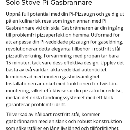
Solo Stove Pi Gasbrännare
Uppnå full potential med din Pi-Pizzaugn och ge dig ut
på en kulinarisk resa som ingen annan med Pi
Gasbrännare vid din sida. Gasbrännaren är din ingång
till problemfri pizzaperfektion hemma. Utformad för
att anpassa din Pi-vedeldade pizzaugn för gaseldning,
revolutionerar detta eleganta tillbehör i rostfritt stål
pizzatillverkning. Förvärmning med propan tar bara
15 minuter, tack vare dess effektiva design. Upplev det
bästa av två världar: äkta vedeldad autenticitet
kombinerad med modern gasbekvämlighet.
Installationen är enkel med funktionen för twist-in-
montering, vilket effektiviserar din pizzaförberedelse,
medan det enkla tändningssystemet med ett klick
garanterar problemfri drift.
Tillverkad av hållbart rostfritt stål, kommer
gasbrännaren med en slank och robust konstruktion
som säkerställer en lång livslängd och tillförlitlighet.