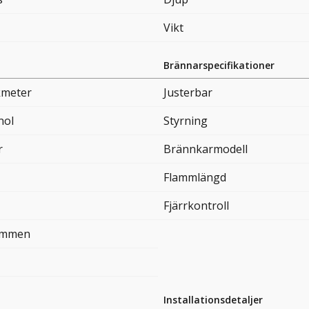
Vikt
Brännarspecifikationer
kmeter
Justerbar
nol
Styrning
r
Brännkarmodell
Flammlängd
Fjärrkontroll
timmen
Installationsdetaljer