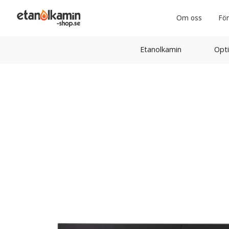
Om oss
För
Etanolkamin
Opti