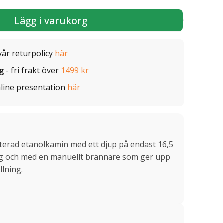
Lägg i varukorg
vår returpolicy
här
ig
- fri frakt över
1499 kr
line presentation
här
erad etanolkamin med ett djup på endast 16,5
färg och med en manuellt brännare som ger upp
llning.