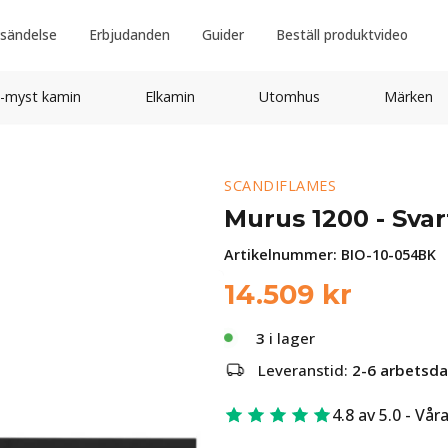
sändelse
Erbjudanden
Guider
Beställ produktvideo
-myst kamin
Elkamin
Utomhus
Märken
SCANDIFLAMES
Murus 1200 - Svar
Artikelnummer:
BIO-10-054BK
14.509
kr
3
i lager
Leveranstid:
2-6 arbetsd
4.8 av 5.0 - Vår