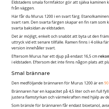
Eldstadens smala formfaktor gör att själva kaminen 
från väggen.
Här får du Murus 1200 i en svart färg. Etanolkaminen ä
svart ram. Den svarta färgen skapar en fin ram som ka
svarta baksidan av eldstaden.
Det är möjligt, enkelt och snabbt att byta ut den fr
uttryck vid ett senare tillfälle. Ramen finns i 4 olika f
version innehåller svart.
Eftersom Murus har ett djup på endast 16,5 cm
reko
i eldstaden. Eftersom det inte finns någon plats att p
Smal brännare
Den medföljande brännaren för Murus 1200 är en
90
Brännaren har en kapacitet på 4,5 liter och en full fyll
justera flamstyrkan och värmekraften med hjälp av de
Som bränsle för brännaren får endast bioetanol, avs