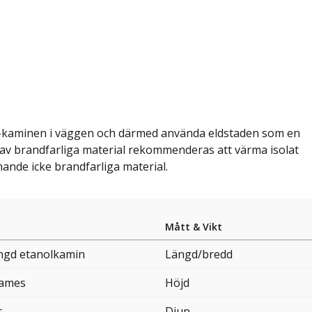
us-kaminen i väggen och därmed använda eldstaden som en
r av brandfarliga material rekommenderas att värma isolat
nande icke brandfarliga material.
Mått & Vikt
gd etanolkamin
Längd/bredd
lames
Höjd
s
Djup