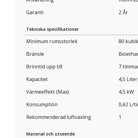
Garanti
2 År
Tekniska specifikationer
Minimum rumsstorlek
80 kubi
Bränsle
Bioetha
Brinntid upp till
7 timma
Kapacitet
4,5 Liter
Värmeeffekt (Max)
4,5 kW
Konsumption
0,62 L/
Rekommenderad luftväxling
1
Material och utseende