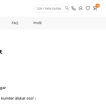
0
FAQ
Profil
t
agar
a kunder älskar oss!