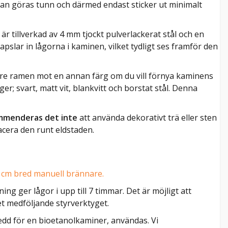
kan göras tunn och därmed endast sticker ut minimalt
r tillverkad av 4 mm tjockt pulverlackerat stål och en
pslar in lågorna i kaminen, vilket tydligt ses framför den
ämre ramen mot en annan färg om du vill förnya kaminens
ärger; svart, matt vit, blankvitt och borstat stål. Denna
mmenderas det inte
att använda dekorativt trä eller sten
lacera den runt eldstaden.
 cm bred manuell brännare.
ning ger lågor i upp till 7 timmar. Det är möjligt att
t medföljande styrverktyget.
edd för en bioetanolkaminer, användas. Vi