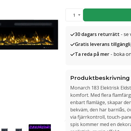
1
30 dagars returrätt
- se 
Gratis leverans tillgängl
Ta reda på mer
- boka on
Produktbeskrivning
Monarch 183 Elektrisk Eld
komfort. Med flera flamfärg
enbart flamläge, skapar den
bekväm, den har barnlås, ö
via fjärrkontroll, touch-pan
spis kommer med en dekorati