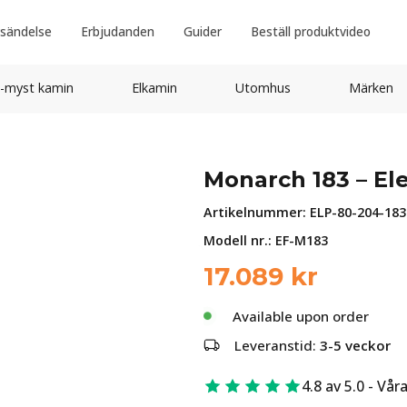
sändelse
Erbjudanden
Guider
Beställ produktvideo
-myst kamin
Elkamin
Utomhus
Märken
Monarch 183 – Ele
Artikelnummer:
ELP-80-204-183
Modell nr.: EF-M183
17.089
kr
Available upon order
Leveranstid:
3-5 veckor
4.8 av 5.0 - Vår