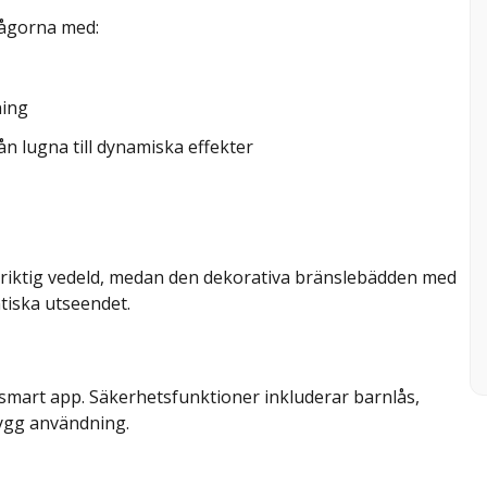
 lågorna med:
ning
ån lugna till dynamiska effekter
n riktig vedeld, medan den dekorativa bränslebädden med
ntiska utseendet.
r smart app. Säkerhetsfunktioner inkluderar barnlås,
rygg användning.