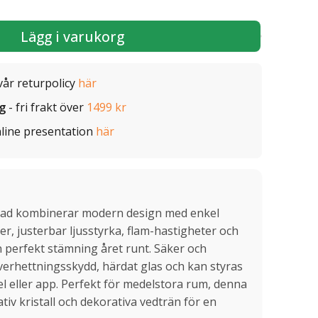
Lägg i varukorg
vår returpolicy
här
ig
- fri frakt över
1499 kr
line presentation
här
stad kombinerar modern design med enkel
er, justerbar ljusstyrka, flam-hastigheter och
 perfekt stämning året runt. Säker och
verhettningsskydd, härdat glas och kan styras
el eller app. Perfekt för medelstora rum, denna
v kristall och dekorativa vedträn för en