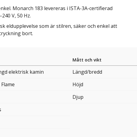
nkel. Monarch 183 levereras i ISTA-3A-certifierad
–240 V, 50 Hz.
sk eldupplevelse som är stilren, säker och enkel att
tryckning bort.
Mått och vikt
gd elektrisk kamin
Längd/bredd
 Flame
Höjd
Djup
s