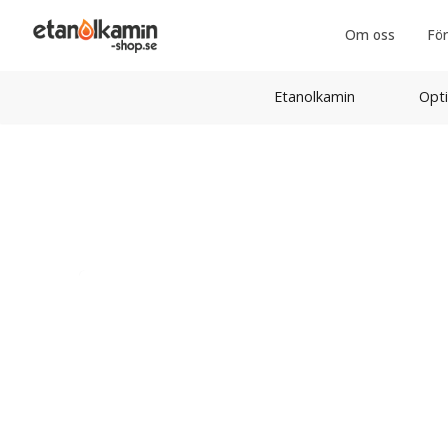
Om oss
För
Etanolkamin
Opti