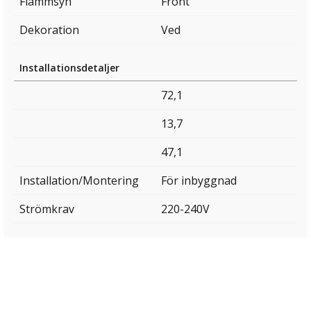
Flammsyn
Front
Dekoration
Ved
Installationsdetaljer
72,1
13,7
47,1
Installation/Montering
För inbyggnad
Strömkrav
220-240V