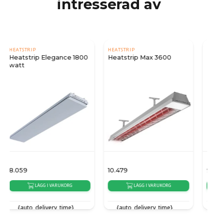
intresserad av
HEATSTRIP
HEATSTRIP
0
Heatstrip Max 3600
Heatstrip Indoor 2400
watt
10.479
9.679
LÄGG I VARUKORG
LÄGG I VARUKORG
{auto_delivery_time}
{auto_delivery_time}