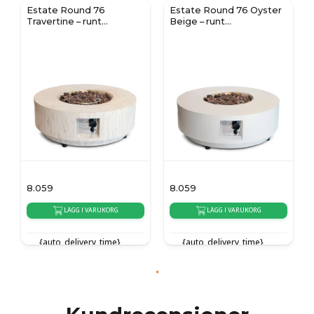
Estate Round 76
Estate Round 76 Oyster
Travertine – runt
Beige – runt
gasoleldsbord
gasoleldsbord
8.059
8.059
LÄGG I VARUKORG
LÄGG I VARUKORG
{auto_delivery_time}
{auto_delivery_time}