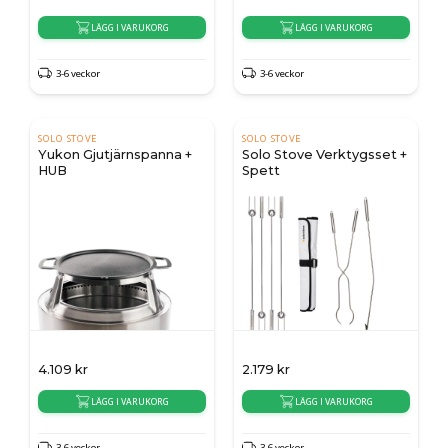
LÄGG I VARUKORG
LÄGG I VARUKORG
3-6 veckor
3-6 veckor
SOLO STOVE
SOLO STOVE
Yukon Gjutjärnspanna +
Solo Stove Verktygsset +
HUB
Spett
4.109
kr
2.179
kr
LÄGG I VARUKORG
LÄGG I VARUKORG
3-6 veckor
3-6 veckor