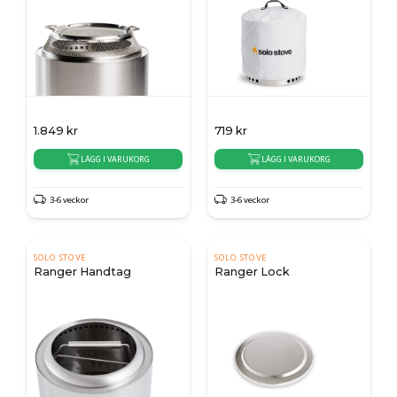
1.849
kr
719
kr
LÄGG I VARUKORG
LÄGG I VARUKORG
3-6 veckor
3-6 veckor
SOLO STOVE
SOLO STOVE
Ranger Handtag
Ranger Lock