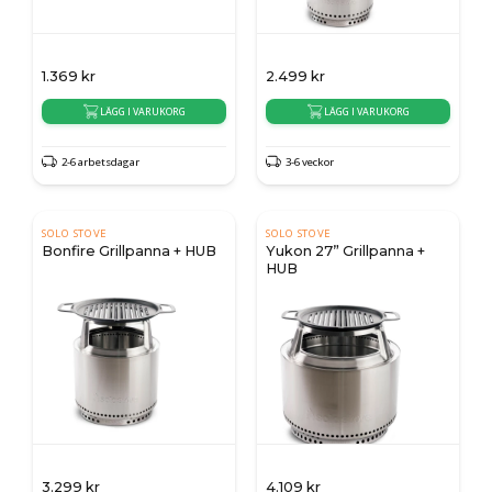
1.369
kr
2.499
kr
LÄGG I VARUKORG
LÄGG I VARUKORG
2-6 arbetsdagar
3-6 veckor
SOLO STOVE
SOLO STOVE
Bonfire Grillpanna + HUB
Yukon 27” Grillpanna +
HUB
3.299
kr
4.109
kr