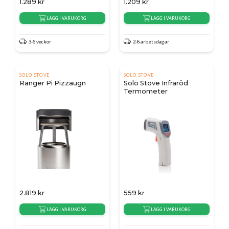
1.289
kr
1.209
kr
LÄGG I VARUKORG
LÄGG I VARUKORG
3-6 veckor
2-6 arbetsdagar
SOLO STOVE
SOLO STOVE
Ranger Pi Pizzaugn
Solo Stove Infraröd
Termometer
2.819
kr
559
kr
LÄGG I VARUKORG
LÄGG I VARUKORG