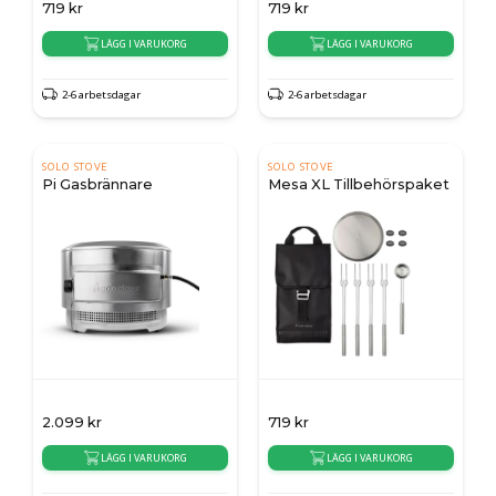
719
kr
719
kr
LÄGG I VARUKORG
LÄGG I VARUKORG
2-6 arbetsdagar
2-6 arbetsdagar
SOLO STOVE
SOLO STOVE
Pi Gasbrännare
Mesa XL Tillbehörspaket
2.099
kr
719
kr
LÄGG I VARUKORG
LÄGG I VARUKORG