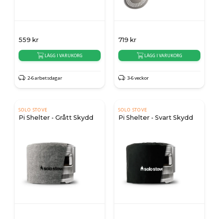
559
kr
719
kr
LÄGG I VARUKORG
LÄGG I VARUKORG
2-6 arbetsdagar
3-6 veckor
SOLO STOVE
SOLO STOVE
Pi Shelter - Grått Skydd
Pi Shelter - Svart Skydd