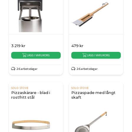
3.219
kr
479
kr
LÄGG I VARUKORG
LÄGG I VARUKORG
2-6 arbetsdagar
2-6 arbetsdagar
SOLO STOVE
SOLO STOVE
Pizzaskärare - blad i
Pizzaspade med långt
rostfritt stål
skaft