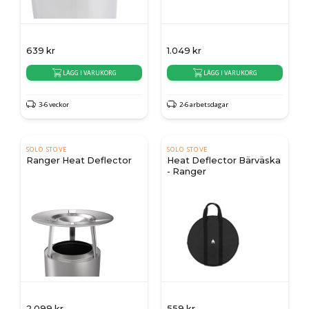
639
kr
1.049
kr
LÄGG I VARUKORG
LÄGG I VARUKORG
3-6 veckor
2-6 arbetsdagar
SOLO STOVE
SOLO STOVE
Ranger Heat Deflector
Heat Deflector Bärväska
- Ranger
2.099
kr
559
kr