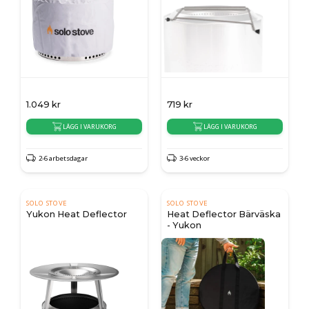
1.049
kr
719
kr
LÄGG I VARUKORG
LÄGG I VARUKORG
2-6 arbetsdagar
3-6 veckor
SOLO STOVE
SOLO STOVE
Yukon Heat Deflector
Heat Deflector Bärväska
- Yukon