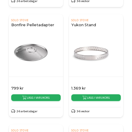
2-6 arbetsdagar
3-6 veckor
SOLO STOVE
SOLO STOVE
Bonfire Pelletadapter
Yukon Stand
799
kr
1.369
kr
LÄGG I VARUKORG
LÄGG I VARUKORG
2-6 arbetsdagar
3-6 veckor
SOLO STOVE
SOLO STOVE