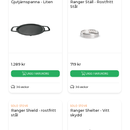
Gjutjärnspanna - Liten
Ranger Ställ - Rostfritt
Stål
1.289
kr
719
kr
LÄGG I VARUKORG
LÄGG I VARUKORG
3-6 veckor
3-6 veckor
SOLO STOVE
SOLO STOVE
Ranger Shield - rostfritt
Ranger Shelter - Vitt
stål
skydd