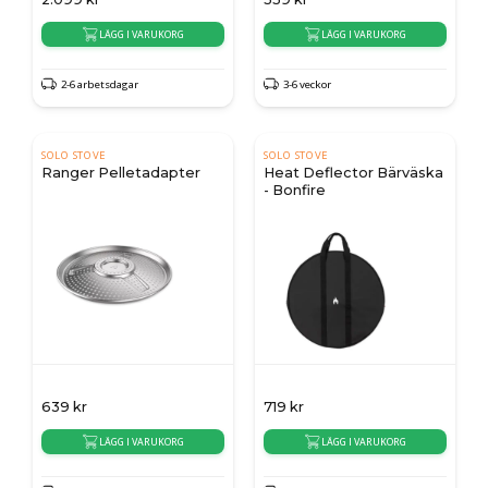
LÄGG I VARUKORG
LÄGG I VARUKORG
2-6 arbetsdagar
3-6 veckor
SOLO STOVE
SOLO STOVE
Ranger Pelletadapter
Heat Deflector Bärväska
- Bonfire
639
kr
719
kr
LÄGG I VARUKORG
LÄGG I VARUKORG