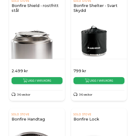
SOLO STOVE
SOLO STOVE
Bonfire Shield - rostfritt
Bonfire Shelter - Svart
stål
Skydd
2.499
kr
799
kr
LÄGG I VARUKORG
LÄGG I VARUKORG
3-6 veckor
3-6 veckor
SOLO STOVE
SOLO STOVE
Bonfire Handtag
Bonfire Lock