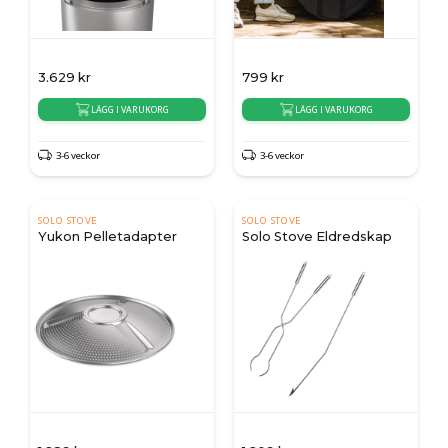
3.629
kr
799
kr
LÄGG I VARUKORG
LÄGG I VARUKORG
3-6 veckor
3-6 veckor
SOLO STOVE
SOLO STOVE
Yukon Pelletadapter
Solo Stove Eldredskap