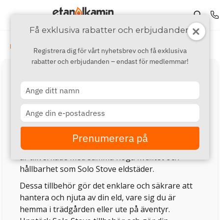
Få exklusiva rabatter och erbjudanden
›
›
›
Märken
P - S
Solo Stove
Solo Stove Tillbehör
Registrera dig för vårt nyhetsbrev och få exklusiva
rabatter och erbjudanden – endast för medlemmar!
Solo Stove Eldstads Tillbehör
Type
Solo Stove tillbehör är designade för att
your
name
komplettera och förbättra din
Type
your
eldstadsupplevelse. Sortimentet inkluderar
email
praktiska och eleganta lösningar som
Prenumerera på
gnistskydd, bärväskor, och eldverktyg, vilka alla
är tillverkade med samma höga kvalitet och
hållbarhet som Solo Stove eldstäder.
Dessa tillbehör gör det enklare och säkrare att
hantera och njuta av din eld, vare sig du är
hemma i trädgården eller ute på äventyr.