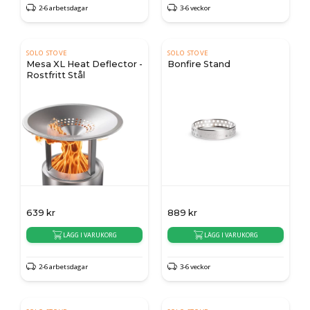
2-6 arbetsdagar
3-6 veckor
SOLO STOVE
SOLO STOVE
Mesa XL Heat Deflector -
Bonfire Stand
Rostfritt Stål
639
kr
889
kr
LÄGG I VARUKORG
LÄGG I VARUKORG
2-6 arbetsdagar
3-6 veckor