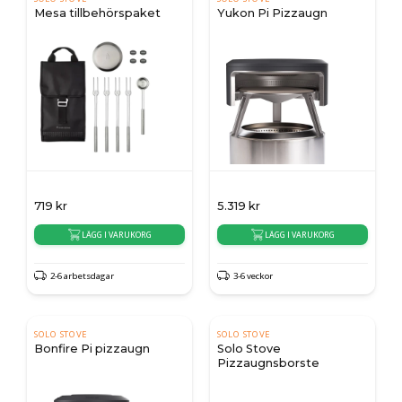
Mesa tillbehörspaket
Yukon Pi Pizzaugn
719
kr
5.319
kr
LÄGG I VARUKORG
LÄGG I VARUKORG
2-6 arbetsdagar
3-6 veckor
SOLO STOVE
SOLO STOVE
Bonfire Pi pizzaugn
Solo Stove
Pizzaugnsborste