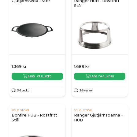
Gjutjärnswok - Stor
Ranger HUB - Rostfritt
Stål
1.369
kr
1.689
kr
LÄGG I VARUKORG
LÄGG I VARUKORG
3-6 veckor
3-6 veckor
SOLO STOVE
SOLO STOVE
Bonfire HUB - Rostfritt
Ranger Gjutjärnspanna +
Stål
HUB