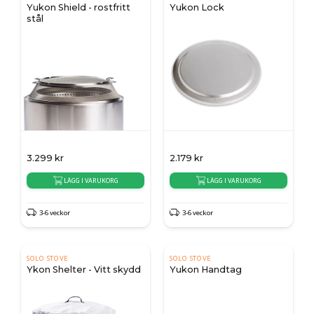
Yukon Shield - rostfritt
Yukon Lock
stål
3.299
kr
2.179
kr
LÄGG I VARUKORG
LÄGG I VARUKORG
3-6 veckor
3-6 veckor
SOLO STOVE
SOLO STOVE
Ykon Shelter - Vitt skydd
Yukon Handtag