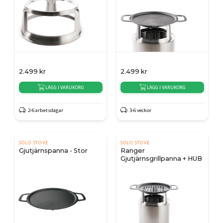
2.499
kr
2.499
kr
LÄGG I VARUKORG
LÄGG I VARUKORG
2-6 arbetsdagar
3-6 veckor
SOLO STOVE
SOLO STOVE
Gjutjärnspanna - Stor
Ranger
Gjutjärnsgrillpanna + HUB