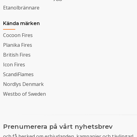
Etanolbrännare
Kända märken
Cocoon Fires
Planika Fires
British Fires
Icon Fires
ScandiFlames
Nordlys Denmark
Westbo of Sweden
Prenumerera på vårt nyhetsbrev
och få besked om erbjudanden, kampanjer och tävlingar!