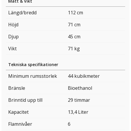
Mått & Vikt
Längd/bredd
112 cm
Höjd
71 cm
Djup
45 cm
Vikt
71 kg
Tekniska specifikationer
Minimum rumsstorlek
44 kubikmeter
Bränsle
Bioethanol
Brinntid upp till
29 timmar
Kapacitet
13,4 Liter
Flamnivåer
6