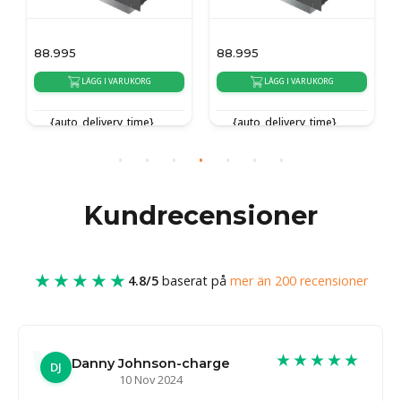
88.995
88.995
LÄGG I VARUKORG
LÄGG I VARUKORG
{auto_delivery_time}
{auto_delivery_time}
Kundrecensioner
★★★★★
4.8/5
baserat på
mer än 200 recensioner
★★★★★
Danny Johnson-charge
DJ
10 Nov 2024