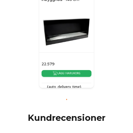
22.579
LÄGG I VARUKORG
{auto_delivery_time}
Kundrecensioner