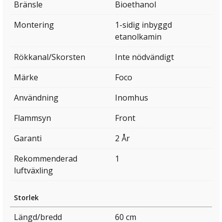
Bränsle
Bioethanol
Montering
1-sidig inbyggd
etanolkamin
Rökkanal/Skorsten
Inte nödvändigt
Märke
Foco
Användning
Inomhus
Flammsyn
Front
Garanti
2 År
Rekommenderad
1
luftväxling
Storlek
Längd/bredd
60 cm