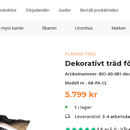
sändelse
Erbjudanden
Guider
Beställ produktvideo
-myst kamin
Elkamin
Utomhus
Märken
PLANIKA FIRES
Dekorativt träd 
Artikelnummer:
BIO-60-081-de
Modell nr.: AB-PA-CL
5.799
kr
1
i lager
Leveranstid:
3-4 arbetsd
4.8 av 5.0 - Vår