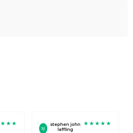
★★★★
★★★★★
stephen john
SJ
laffling