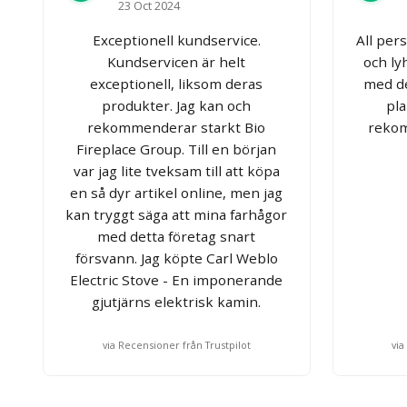
23 Oct 2024
Exceptionell kundservice.
All per
Kundservicen är helt
och ly
exceptionell, liksom deras
med de
produkter. Jag kan och
pla
rekommenderar starkt Bio
rekom
Fireplace Group. Till en början
var jag lite tveksam till att köpa
en så dyr artikel online, men jag
kan tryggt säga att mina farhågor
med detta företag snart
försvann. Jag köpte Carl Weblo
Electric Stove - En imponerande
gjutjärns elektrisk kamin.
via Recensioner från Trustpilot
via