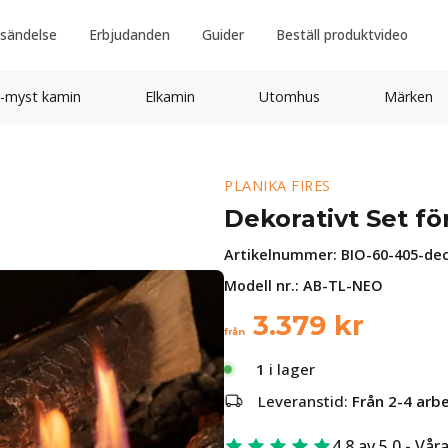
sändelse
Erbjudanden
Guider
Beställ produktvideo
-myst kamin
Elkamin
Utomhus
Märken
PLANIKA FIRES
Dekorativt Set f
Artikelnummer:
BIO-60-405-de
Modell nr.: AB-TL-NEO
3.379
kr
från
1
i lager
Leveranstid:
Från 2-4 arb
4.8 av 5.0 - Vår