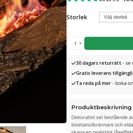
Storlek
1
30 dagars returrätt
- se 
Gratis leverans tillgängl
Ta reda på mer
- boka on
Produktbeskrivning
Dekorativt set bestående a
bioetanolbrännare och elda
skapa en realistisk lågeffekt