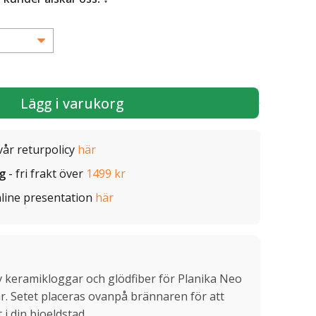
Lägg i varukorg
vår returpolicy
här
ig
- fri frakt över
1499 kr
line presentation
här
v keramikloggar och glödfiber för Planika Neo
r. Setet placeras ovanpå brännaren för att
 i din bioeldstad.