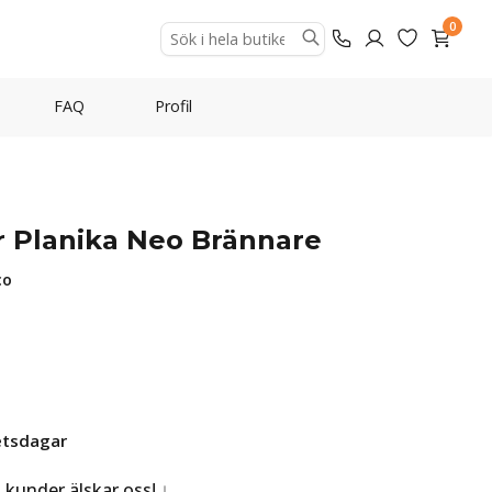
0
FAQ
Profil
ör Planika Neo Brännare
co
etsdagar
a kunder älskar oss!