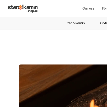
Om oss
För
Etanolkamin
Opti