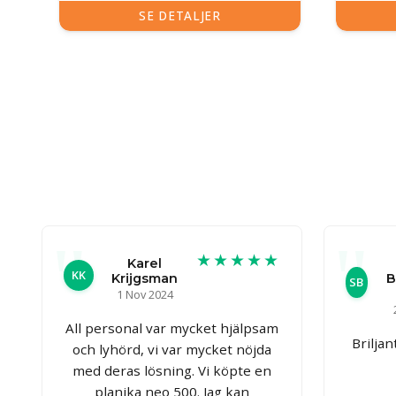
SE DETALJER
★★★★★
Karel
KK
Krijgsman
B
SB
1 Nov 2024
All personal var mycket hjälpsam
Brilja
och lyhörd, vi var mycket nöjda
med deras lösning. Vi köpte en
planika neo 500. Jag kan