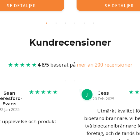
SE DETALJER
SE DETALJER
Kundrecensioner
★★★★★
4.8/5
baserat på
mer än 200 recensioner
★★★★★
★
Sean
Jess
J
eresford-
20 Feb 2025
Evans
22 Jan 2025
Utmärkt kvalitet f
bioetanolbrännare. Vi be
nt upplevelse och produkt
två bioetanolbrännare f
företag, och de tänds b