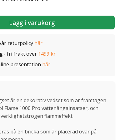
Lägg i varukorg
vår returpolicy
här
ig
- fri frakt över
1499 kr
line presentation
här
gset är en dekorativ vedset som är framtagen
ol Flame 1000 Pro vattenångainsatser, och
r verklighetstrogen flammeffekt.
eras på en bricka som är placerad ovanpå
flammorna.