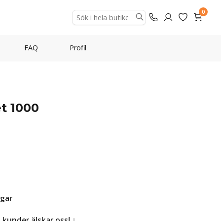
0
FAQ
Profil
t 1000
agar
a kunder älskar oss!