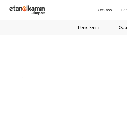
Om oss
För
Etanolkamin
Opti