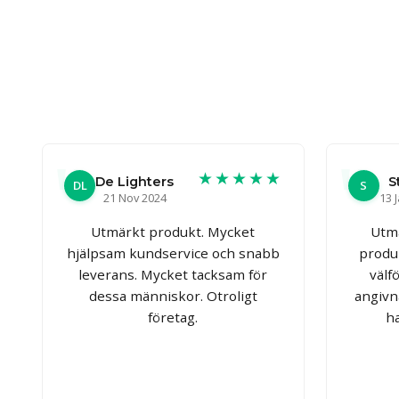
★★★★★
De Lighters
S
DL
S
21 Nov 2024
13 
Utmärkt produkt. Mycket
Utmä
hjälpsam kundservice och snabb
produ
leverans. Mycket tacksam för
välf
dessa människor. Otroligt
angivn
företag.
h