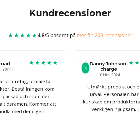
Kundrecensioner
★★★★★
4.8/5
baserat på
mer än 200 recensioner
★★★★★
★
tuart
Danny Johnson-
DJ
charge
Jan 2025
10 Nov 2024
rkt företag, utmärkta
Utmärkt produkt och e
kter. Beställningen kom
urval. Personalen har
örpackad och inom den
kunskap om produkterna
a tidsramen. Kommer att
verkligen hjälpsam. 
andla med dem igen.