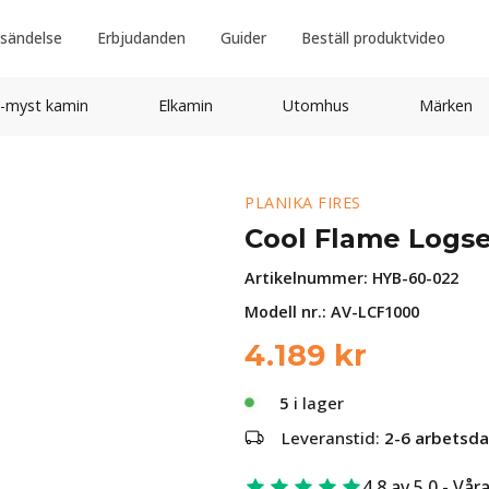
sändelse
Erbjudanden
Guider
Beställ produktvideo
-myst kamin
Elkamin
Utomhus
Märken
PLANIKA FIRES
Cool Flame Logse
Artikelnummer:
HYB-60-022
Modell nr.: AV-LCF1000
4.189
kr
5
i lager
Leveranstid:
2-6 arbetsd
4.8 av 5.0 - Vår