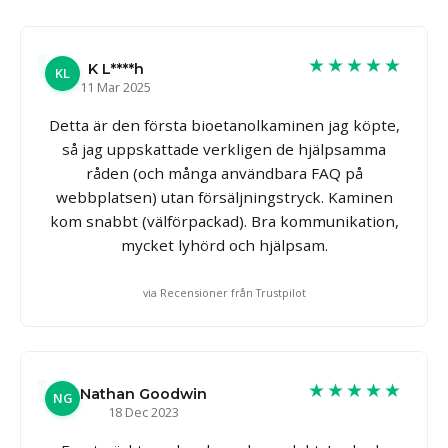
★★★★★
K L****h
KL
11 Mar 2025
Detta är den första bioetanolkaminen jag köpte,
så jag uppskattade verkligen de hjälpsamma
råden (och många användbara FAQ på
webbplatsen) utan försäljningstryck. Kaminen
kom snabbt (välförpackad). Bra kommunikation,
mycket lyhörd och hjälpsam.
via Recensioner från Trustpilot
★★★★★
Nathan Goodwin
NG
18 Dec 2023