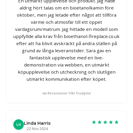
En utmärkt upplevelse och produkt. Jag hade
aldrig hört talas om en bioetanolkamin före
oktober, men jag letade efter något att tillföra
värme och atmosfär till ett öppet
vardagsrum/matrum. Jag hittade en modell som
uppfyllde alla krav från bioethanol-fireplace.co.uk
efter att ha blivit avskräckt på andra ställen på
grund av långa leveranstider. Sara gav en
fantastisk upplevelse med en live-
demonstration via webben, en utmärkt
köpupplevelse och utcheckning och slutligen
utmärkt kommunikation efter köpet.
via Recensioner från Trustpilot
★★★★★
Linda Harris
LH
22 Nov 2024