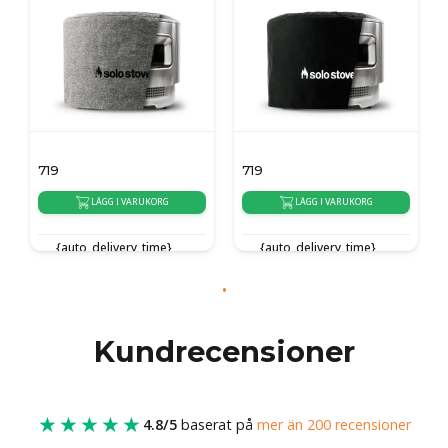
719
719
LÄGG I VARUKORG
LÄGG I VARUKORG
{auto_delivery_time}
{auto_delivery_time}
Kundrecensioner
★★★★★
4.8/5
baserat på
mer än 200 recensioner