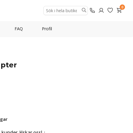
0
FAQ
Profil
apter
agar
a kunder älskar oss!