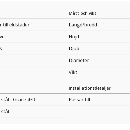
Mått och vikt
 till eldstäder
Längd/bredd
ove
Höjd
s
Djup
Diameter
Vikt
Installationsdetaljer
t stål - Grade 430
Passar till
 stål