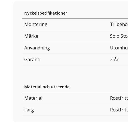
Nyckelspecifikationer
Montering
Tillbehör
Märke
Solo St
Användning
Utomhu
Garanti
2 År
Material och utseende
Material
Rostfrit
Färg
Rostfritt