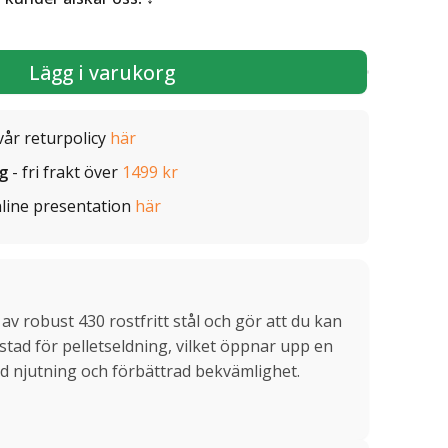
Lägg i varukorg
vår returpolicy
här
ig
- fri frakt över
1499 kr
line presentation
här
av robust 430 rostfritt stål och gör att du kan
stad för pelletseldning, vilket öppnar upp en
ad njutning och förbättrad bekvämlighet.