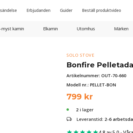
sändelse
Erbjudanden
Guider
Beställ produktvideo
-myst kamin
Elkamin
Utomhus
Märken
SOLO STOVE
Bonfire Pelletad
Artikelnummer:
OUT-70-660
Modell nr.: PELLET-BON
799
kr
2
i lager
Leveranstid:
2-6 arbetsd
4.8 av 5.0 - Vår