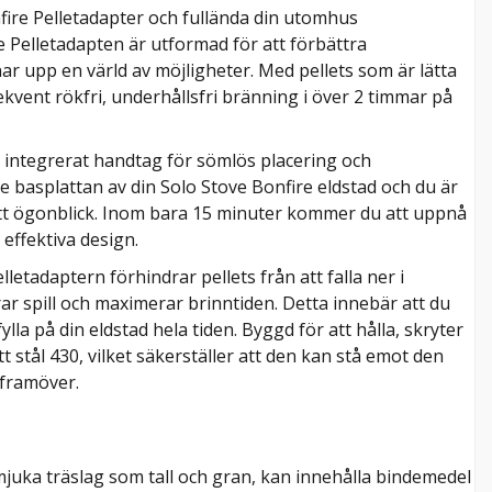
fire Pelletadapter och fullända din utomhus
e Pelletadapten är utformad för att förbättra
 upp en värld av möjligheter. Med pellets som är lätta
ekvent rökfri, underhållsfri bränning i över 2 timmar på
 integrerat handtag för sömlös placering och
e basplattan av din Solo Stove Bonfire eldstad och du är
 ett ögonblick. Inom bara 15 minuter kommer du att uppnå
effektiva design.
letadaptern förhindrar pellets från att falla ner i
ar spill och maximerar brinntiden. Detta innebär att du
lla på din eldstad hela tiden. Byggd för att hålla, skryter
t stål 430, vilket säkerställer att den kan stå emot den
 framöver.
 mjuka träslag som tall och gran, kan innehålla bindemedel