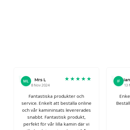
★★★★★
Mrs L
Ian
ML
IF
8 Nov 2024
13 
Fantastiska produkter och
Enkel
service. Enkelt att beställa online
Bestäl
och vår kamininsats levererades
snabbt. Fantastisk produkt,
perfekt för vår lilla kamin där vi