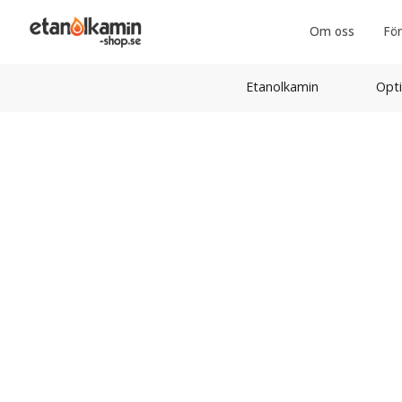
Om oss
För
Etanolkamin
Opti