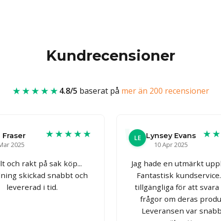
Kundrecensioner
★★★★★
4.8/5
baserat på
mer än 200 recensioner
★★★★★
★
 Fraser
Lynsey Evans
LE
Mar 2025
10 Apr 2025
t och rakt på sak köp...
Jag hade en utmärkt uppl
lning skickad snabbt och
Fantastisk kundservice. 
levererad i tid.
tillgängliga för att svara
frågor om deras produ
Leveransen var snabb