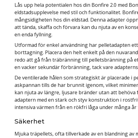
Lås upp hela potentialen hos din Bonfire 2.0 med Bon
eldstadsupplevelse med stil och funktionalitet. Bonfir
mångsidigheten hos din eldstad. Denna adapter öppnar
att tända, skaffa och förvara kan du njuta av en kons
en enda fyllning.
Utformad för enkel användning har pelletadapten ett
borttagning. Placera den helt enkelt på den nuvarand
redo att gå från träbränning till pelletsbränning på
en vacker sekundär förbränning, tack vare adapterns 
De ventilerade hålen som strategiskt är placerade i pel
askpannan tills de har brunnit igenom, vilket minimer
kan njuta av längre, ljusare bränder utan att behöva fy
adaptern med en stark och styv konstruktion i rostfrit
intensiva värmen från en rökfri låga under många år
Säkerhet
Mjuka träpellets, ofta tillverkade av en blandning av