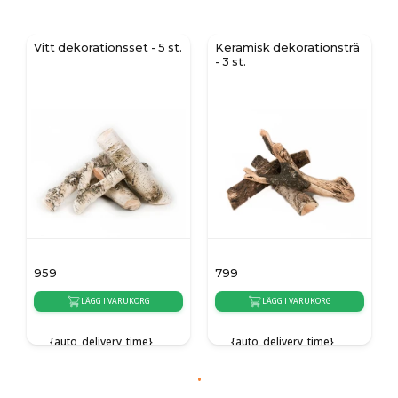
Vitt dekorationsset - 5 st.
Keramisk dekorationsträ
- 3 st.
959
799
LÄGG I VARUKORG
LÄGG I VARUKORG
{auto_delivery_time}
{auto_delivery_time}