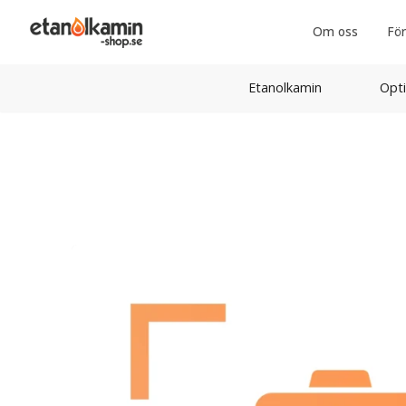
Om oss
För
Etanolkamin
Opti