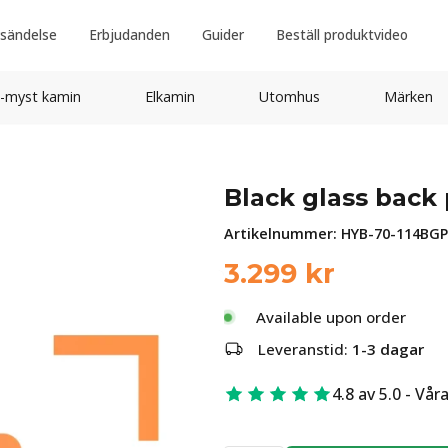
sändelse
Erbjudanden
Guider
Beställ produktvideo
-myst kamin
Elkamin
Utomhus
Märken
Black glass back 
Artikelnummer:
HYB-70-114BGP
3.299
kr
Available upon order
Leveranstid:
1-3 dagar
4.8 av 5.0 - Vår