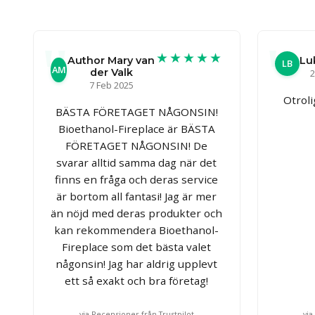
★★★★★
Author Mary van
Lu
LB
AM
der Valk
2
7 Feb 2025
Otroli
BÄSTA FÖRETAGET NÅGONSIN!
Bioethanol-Fireplace är BÄSTA
FÖRETAGET NÅGONSIN! De
svarar alltid samma dag när det
finns en fråga och deras service
är bortom all fantasi! Jag är mer
än nöjd med deras produkter och
kan rekommendera Bioethanol-
Fireplace som det bästa valet
någonsin! Jag har aldrig upplevt
ett så exakt och bra företag!
via Recensioner från Trustpilot
via