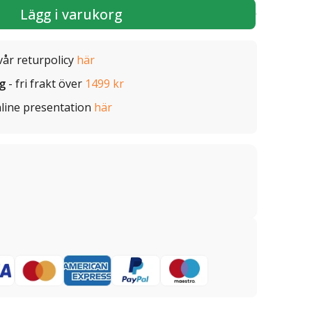
Lägg i varukorg
vår returpolicy
här
ig
- fri frakt över
1499 kr
line presentation
här