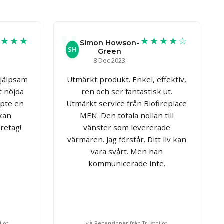
★★★★
★★★★☆
Simon Howson-
SH
Green
8 Dec 2023
hjälpsam
Utmärkt produkt. Enkel, effektiv,
t nöjda
ren och ser fantastisk ut.
öpte en
Utmärkt service från Biofireplace
 kan
MEN. Den totala nollan till
retag!
vänster som levererade
värmaren. Jag förstår. Ditt liv kan
vara svårt. Men han
kommunicerade inte.
ilot
via Recensioner från Trustpilot