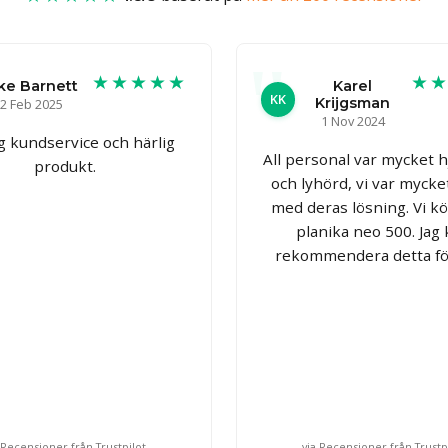
★★★★★
★
ke Barnett
Karel
KK
Krijgsman
2 Feb 2025
1 Nov 2024
g kundservice och härlig
All personal var mycket 
produkt.
och lyhörd, vi var mycke
med deras lösning. Vi k
planika neo 500. Jag
rekommendera detta fö
 Recensioner från Trustpilot
via Recensioner från Trustp